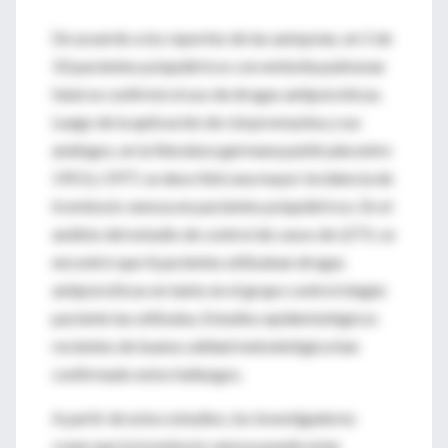
De acuerdo a los reportes de las autopsias, en 5 de
10 pacientes psiquiátricos con embolia pulmonar
fatal se confirmó el uso de drogas antipsicóticas.
Luego de la aplicación de clorpromazina y sus
análogos, en la literatura germana publicada entre
1953 y 1977, se describió una mayor incidencia de
trombosis venosa en pacientes psiquiátricos. En el
análisis del estudio de control de casos de LETS, se
encontró que 4 pacientes utilizaban drogas
antipsicóticas en tanto en el grupo control ningún
paciente las utilizaba. Estudios epidemiológicos
recientes de buena calidad metodológica han
confirmado estos hallazgos.
A partir de estos estudios, los investigadores
creen que la trombosis venosa puede estar