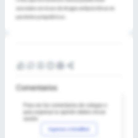
asociada con el uso de drogas antipsicóticas en
pacientes psiquiátricos.
Comentarios
Para ver los comentarios de colegas o
para expresar tu opinión debes iniciar
sesión
Ingresar a IntraMed