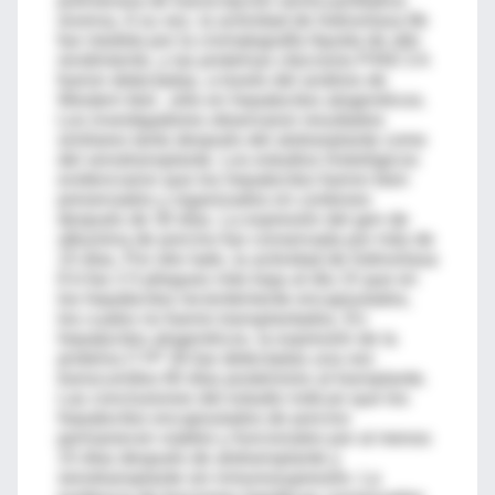
polimerasa de transcripción semicuantitativa
reversa. A su vez, la actividad de hidroxilasa 6b
fue medida por la cromatografía líquida de alto
rendimiento, y las proteínas citocromo P450 3 A
fueron detectadas, a través del análisis de
Western blot , sólo en hepatocitos alogenéicos.
Los investigadores observaron resultados
similares tanto después del alotranplante como
del xenotransplante. Los estudios histológicos
evidenciaron que los hepatocitos fueron bien
preservados y organizados en cordones
después de 30 días. La expresión del gen de
albumina de porcino fue conservada por más de
15 días. Por otro lado, la actividad de hidroxilasa
6 b fue 2.5 pliegues más baja al día 15 que en
los hepatocitos recientemente encapsulados,
los cuales no fueron transplantados. En
hepatocitos alogenéicos, la expresión de la
proteína CYP 3A fue detectadas una vez
transcurridos 60 días posteriores al transplante.
Las conclusiones del estudio indican que los
hepatocitos encapsulados de porcino
permanecen viables y funcionales por al menos
15 días después de alotransplante y
xenotransplante sin inmunosupresión. La