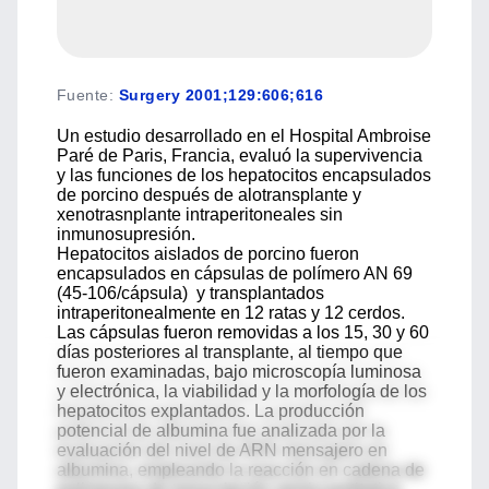
Fuente
:
Surgery 2001;129:606;616
Un estudio desarrollado en el Hospital Ambroise
Paré de Paris, Francia, evaluó la supervivencia
y las funciones de los hepatocitos encapsulados
de porcino después de alotransplante y
xenotrasnplante intraperitoneales sin
inmunosupresión.
Hepatocitos aislados de porcino fueron
encapsulados en cápsulas de polímero AN 69
(45-106/cápsula) y transplantados
intraperitonealmente en 12 ratas y 12 cerdos.
Las cápsulas fueron removidas a los 15, 30 y 60
días posteriores al transplante, al tiempo que
fueron examinadas, bajo microscopía luminosa
y electrónica, la viabilidad y la morfología de los
hepatocitos explantados. La producción
potencial de albumina fue analizada por la
evaluación del nivel de ARN mensajero en
albumina, empleando la reacción en cadena de