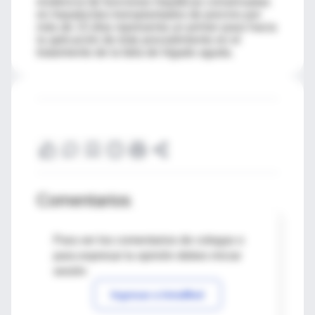
evidencia de funciones hepáticas conservadas
en hepatocitos transplantados de porcino por
más de 15 días representa un primer paso hacia
la aplicación de éste procedimiento en el
tratamiento de la falla de hígado aguda.
Comentarios
Para ver los comentarios de colegas o
para expresar tu opinión debes iniciar
sesión
Ingresar a IntraMed