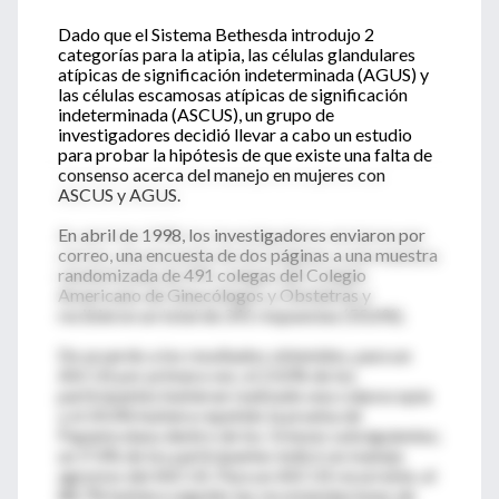
Dado que el Sistema Bethesda introdujo 2
categorías para la atipia, las células glandulares
atípicas de significación indeterminada (AGUS) y
las células escamosas atípicas de significación
indeterminada (ASCUS), un grupo de
investigadores decidió llevar a cabo un estudio
para probar la hipótesis de que existe una falta de
consenso acerca del manejo en mujeres con
ASCUS y AGUS.
En abril de 1998, los investigadores enviaron por
correo, una encuesta de dos páginas a una muestra
randomizada de 491 colegas del Colegio
Americano de Ginecólogos y Obstetras y
recibieron un total de 241 respuestas (50.6%).
De acuerdo a los resultados obtenidos, para un
ASCUS por primera vez, el 23.0% de los
participantes hubieran realizado una colposcopía
y el 24.4% hubiera repetido la prueba de
Papanicolaou dentro de los 3 meses subsiguientes;
un l7.4% de los participantes indicó un manejo
agresivo del ASCUS. Para un ASCUS recurrente, el
88.7% hubiera seguido las recomendaciones de