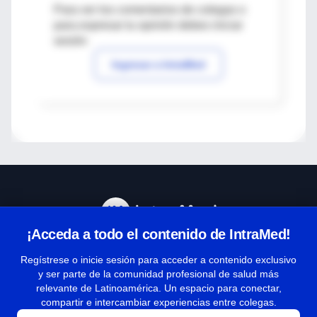
Para ver los comentarios de colegas o
para expresar tu opinión debes iniciar
sesión
Ingresar a IntraMed
¡Acceda a todo el contenido de IntraMed!
Centro de Ayuda
Regístrese o inicie sesión para acceder a contenido exclusivo
y ser parte de la comunidad profesional de salud más
relevante de Latinoamérica. Un espacio para conectar,
Términos y condiciones
compartir e intercambiar experiencias entre colegas.
| Políticas de privacidad