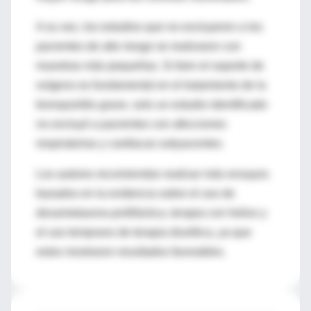
A su vez, los estudios que no excluyeron a los
pacientes de alto riesgo se realizaron con
muestras más pequeñas. Si bien el soporte de
oxígeno es fundamental en el tratamiento de la
bronquiolitis grave, solo un estudio identificado
no excluyó a pacientes con afecciones
respiratorias y cardíacas subyacentes.
Los autores recomiendan realizar más ensayos
basados en la evidencia sobre el uso de
dexametasona profiláctica, terapia con heliox y
el uso temprano de terapia diurética, ya que
estos mostraron resultados favorables.