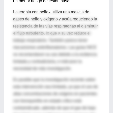
un menor riesgo de lesión nasal.
La terapia con heliox utiliza una mezcla de
gases de helio y oxígeno y actúa reduciendo la
resistencia de las vías respiratorias al disminuir
el flujo turbulento, lo que a su vez reduce el
trabajo respiratorio. También parece tener
mecanismos antiinflamatorios. Las guías NICE
no recomendaron su uso debido a la evidencia
limitada y contradictoria, e indicaron la
necesidad de más investigación.
Es posible que la investigación reciente sobre
esta intervención sea limitada, ya que el uso de
altas concentraciones de oxígeno en pacientes
con bronquiolitis en estado crítico está
contraindicado, además de que el gas de baja