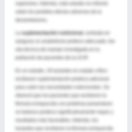
superiores. Además, este estudio no informó
sobre los posibles efectos adversos de la
dexametasona.
La
suplementación nutricional
, centrada en
asegurar un anabolismo proteico adecuado, fue
otra técnica de manejo investigada en la
población de pacientes de la UCIP.
En un estudio, 18 lactantes en estado crítico
recibieron suplementación proteica adicional
para cubrir las necesidades nutricionales. Se
observó que los pacientes que recibieron la
fórmula enriquecida con proteínas presentaron
un balance proteico significativamente mayor y
resultados más favorables. Además, los
lactantes que recibieron la fórmula enriquecida