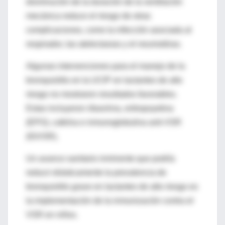
disminución de la duración de la ventilación
mecánica reduce el riesgo de otras
complicaciones, como la infección asociada al
respirador, las atelectasias y el neumotórax.
Algunas intervenciones para el manejo de la
bronquiolitis en la UCIP en lactantes de alto
riesgo no mostraron resultados favorables.
Estas incluyeron ribavirina, eritropoyetina
(EPO), cafeína e inmunoglobulina anti-VSR
(IGVSR).
Un avance sanitario inminente que podría
reducir drásticamente la prevalencia de
bronquiolitis grave en lactantes de alto riesgo es
la implementación de la inmunización contra el
VSR en niños.