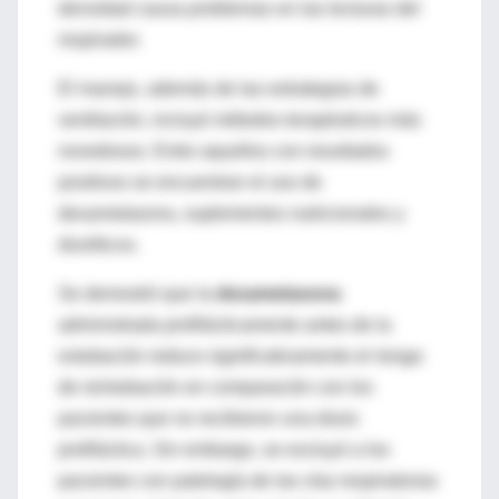
densidad causa problemas en las lecturas del
respirador.
El manejo, además de las estrategias de
ventilación, incluyó métodos terapéuticos más
novedosos. Entre aquellos con resultados
positivos se encuentran el uso de
dexametasona, suplementos nutricionales y
diuréticos.
Se demostró que la
dexametasona
administrada profilácticamente antes de la
extubación reduce significativamente el riesgo
de reintubación en comparación con los
pacientes que no recibieron una dosis
profiláctica. Sin embargo, se excluyó a los
pacientes con patología de las vías respiratorias