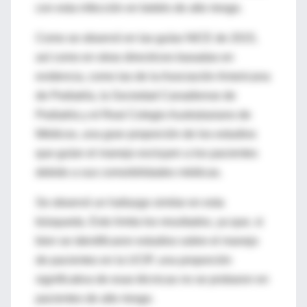
con esta infección en bebés de alto riesgo.
Como se observó en las guías NICE de 2015,
así como en otras directrices basadas en
evidencia, como las de la Asociación Americana
de Pediatría, la Sociedad Canadiense de
Pediatría y el Real Colegio Australasiano de
Médicos, una gran proporción de los estudios
que guían el manejo excluyen a los pacientes
debido a sus comorbilidades médicas.
Se observó un hallazgo similar en esta
búsqueda. Esto limita los resultados, ya que, si
bien se identificaron estudios sobre el manejo
de pacientes en la UCIP, una proporción
significativa de esas técnicas no se probaron en
pacientes de alto riesgo.