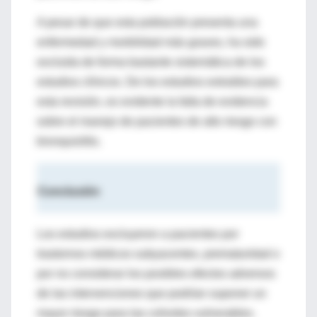
A pesar de que esta población presenta una
enfermedad y morbilidad más graves, ha sido
excluida de forma bastante sistemática de los
estudios clínicos. De los estudios extraídos para
esta revisión, es evidente la falta de evidencia
sobre el manejo de pacientes de alto riesgo con
bronquiolitis.
Conclusión
Los estudios excluyeron a pacientes por
trastornos médicos subyacentes, prematuridad o
por no considerar los posibles efectos adversos
de las intervenciones que podrían suponer un
mayor riesgo para las cohortes vulnerables.