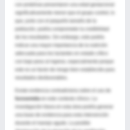
con proteínas presentaron una edad gestacional
significativamente menor que el grupo control, lo
que, junto con el pequeño tamaño de la
población, podría comprometer la credibilidad
de los resultados. Sin embargo, esto podría
indicar una mayor importancia de la nutrición
adecuada para los lactantes en estado crítico
con bajo peso al ingreso, especialmente porque
este es un factor de riesgo bien establecido para
resultados desfavorables.
Existe evidencia contradictoria sobre el uso de
furosemida
en este contexto clínico. La
investigación futura en esta área podría generar
una base de evidencia para esta intervención
durante el manejo agudo. La posible