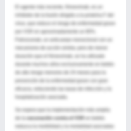
El agente más reciente, Nirsevimab, es un
inhibidor de la fusión dirigido a la proteína F del
virus, que reduce el riesgo de enfermedad grave
por VSR en aproximadamente un 80%.
Palivizumab, un anticuerpo monoclonal con un
mecanismo de acción similar, pero de menor
duración que el Nirsevimab, se ha utilizado
durante muchos años exclusivamente en bebés
de alto riesgo menores de 24 meses para la
prevención de la enfermedad grave con gran
eficacia, reduciendo las tasas de infección y la
hospitalización asociada.
Se espera que la implementación más amplia
de la
vacunación contra el VSR
en bebés
reduzca la morbilidad y la mortalidad asociadas