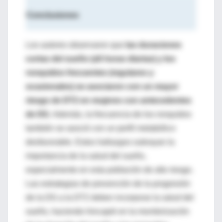
Conclusiones
Los autores observaron que
las duraciones
cortas del sueño (≤6 horas diarias) y los
ronquidos frecuentes (regulares y
ocasionales) se asociaron con un mayor
riesgo de DT2 en mujeres con antecedentes
de DG
. Además, la frecuencia de los ronquidos
también se asoció con un perfil metabólico
desfavorable. Estos hallazgos subrayan la
importancia de la salud del sueño,
especialmente en esta población de alto riesgo.
Las estrategias de prevención de la progresión
de la DG a la DT2 deben incorporar la salud del
sueño, haciendo hincapié en la monitorización