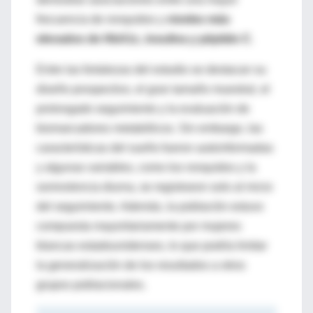
frecuencia de ronquidos y
niveles más
elevados de HbA1c, insulina y péptido C
.
Entre las fortalezas del estudio se destacan su
diseño prospectivo, el gran tamaño muestral, el
prolongado seguimiento y la evaluación de
biomarcadores metabólicos. Sin embargo, las
características del sueño fueron autoinformadas
y algunas variables, como los ronquidos y la
somnolencia diurna, se registraron solo al inicio
del seguimiento. Además, la población estuvo
compuesta mayoritariamente por mujeres
blancas estadounidenses, lo que podría limitar
la generalización de los resultados a otros
grupos poblacionales.