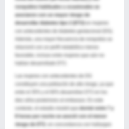
ronquidos habituales u ocasionales se
asociaron con un mayor riesgo de
desarrollar diabetes tipo 2 (DT2)
en mujeres
con antecedentes de diabetes gestacional (DG).
Además, una mayor frecuencia de ronquidos se
relacionó con un perfil metabólico menos
favorable, incluso entre mujeres que aún no
habían desarrollado DT2.
Las mujeres con antecedentes de DG
constituyen una población de alto riesgo, ya que
entre el 35% y el 60% desarrollan DT2 en los
diez años posteriores al embarazo. En este
contexto, el estudio mostró que
dormir entre 7 y
8 horas por noche se asoció con el menor
riesgo de DT2
, en concordancia con hallazgos