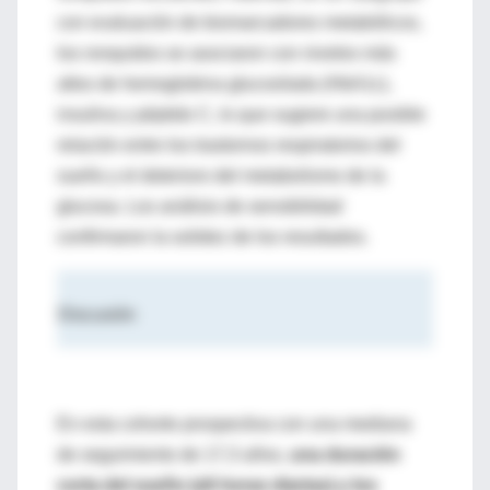
con evaluación de biomarcadores metabólicos,
los ronquidos se asociaron con niveles más
altos de hemoglobina glucosilada (HbA1c),
insulina y péptido C, lo que sugiere una posible
relación entre los trastornos respiratorios del
sueño y el deterioro del metabolismo de la
glucosa. Los análisis de sensibilidad
confirmaron la solidez de los resultados.
Discusión
En esta cohorte prospectiva con una mediana
de seguimiento de 17,3 años,
una duración
corta del sueño (≤6 horas diarias) y los