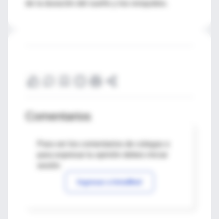
de la duración del sueño y los ronquidos.
Comentarios
Para ver los comentarios de colegas o
para expresar tu opinión debes iniciar
sesión
Ingresar a IntraMed