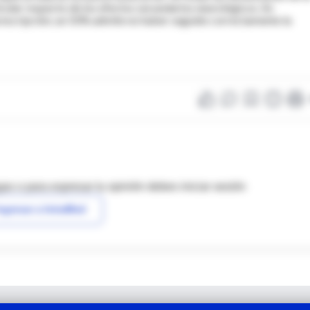
icular respecto de los efectos secundarios neurológicos. En
 prescripción; un 50% admite no haber seguido correctamente la
as o para expresar tu opinión debes iniciar sesión
ngresar a IntraMed