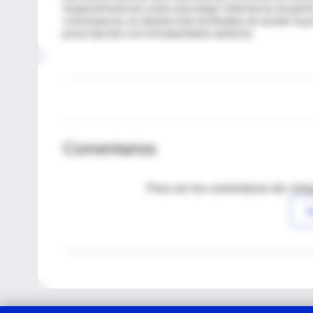
esquizofrenia así como una mejor tolerancia, en part
consonancia, se sienten más inclinados en acatar la
prescripción con el tratamiento anterior.
Comentarios
Para ver los comentarios de coleg
I