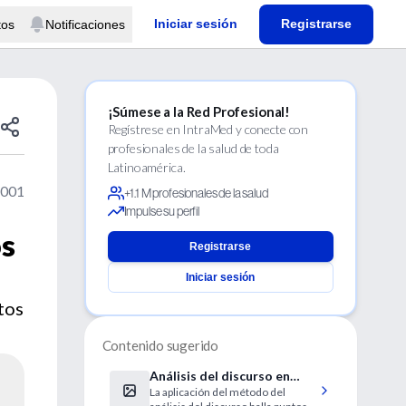
Iniciar sesión
Registrarse
tos
Notificaciones
¡Súmese a la Red Profesional!
Regístrese en IntraMed y conecte con
profesionales de la salud de toda
Latinoamérica.
2001
+1.1 M profesionales de la salud
Impulse su perfil
os
Registrarse
Iniciar sesión
tos
Contenido sugerido
Análisis del discurso en
La aplicación del método del
psiquiatría