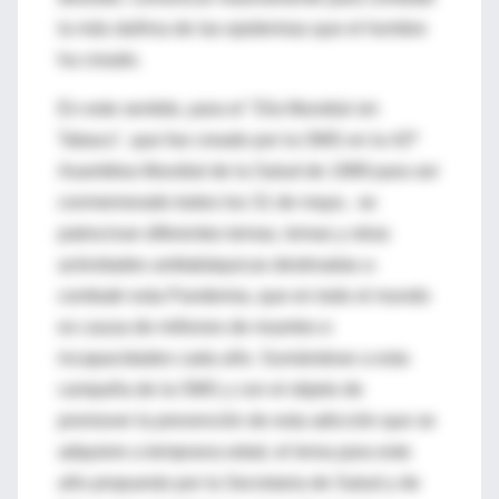
la más dañina de las epidemias que el hombre
ha creado.
En este sentido, para el "Día Mundial sin
Tabaco", que fue creado por la OMS en la 42ª
Asamblea Mundial de la Salud de 1989 para ser
conmemorado todos los 31 de mayo, se
patrocinan diferentes temas, lemas y otras
actividades antitabáquicas destinadas a
combatir esta Pandemia, que en todo el mundo
es causa de millones de muertes e
incapacidades cada año. Sumándose a esta
campaña de la OMS y con el objeto de
promover la prevención de esta adicción que se
adquiere a temprana edad, el lema para este
año propuesto por la Secretaria de Salud y de