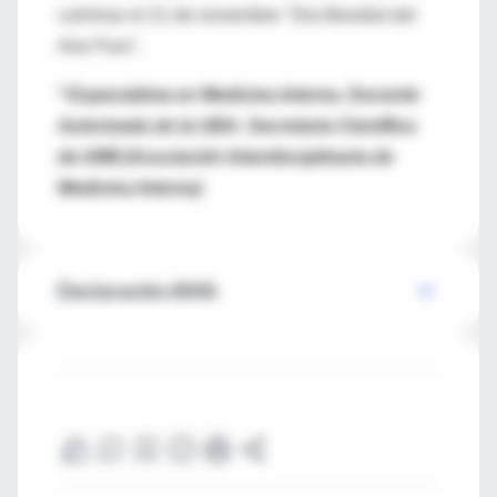
culminar el 21 de noviembre "Dia Mundial del
Aire Puro".
* Especialista en Medicina Interna. Docente
Autorizada de la UBA. Secretaria Científica
de AIMI (Asociación Interdisciplinaria de
Medicina Interna)
Declaración AMA