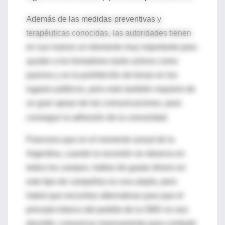
Además de las medidas preventivas y
terapéuticas conocidas, las autoridades tienen
en sus manos un elemento muy importante para
ayudar a los fumadores tanto activos como
pasivos y es la prohibición de fumar en los
lugares públicos, pero esto también requiere de
un gran apoyo de las comunicaciones, para
conseguir la adhesión de la comunidad.
Pareciera que en el momento actual de la
Argentina, cuando la recesión se observa en
todos los campos, hablar de gastar dinero en
este tipo de campañas es una utopía, pero
habrá que encontrar alternativas para que el
principio básico del pedido de la OMS no sea
desoído: comunicar masivamente para combatir