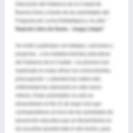
Educación del Gobierno de la Ciudad de
Buenos Aires a través de las autoridades del
Programa de Lucha Antitabáquica, ha sido: "
Deporte Libre de Humo - Juega Limpio"
Se invitó a participar con trabajos, canciones y
proyectos, a los establecimientos educativos
del Gobierno de la Ciudad. Los jóvenes han
expresado en estas obras sus conocimientos,
preocupación y advertencias sobre esta
enfermedad tan alarmante en este nuevo
milenio. Estas actividades no solo se
desarrollaron el día 31 de mayo sino que
correspondieron al inicio de las actividades de
prevención educativa que se desarrollarán en
las escuelas durante todo el año lectivo, para