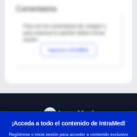
Comentarios
Para ver los comentarios de colegas o
para expresar tu opinión debes iniciar
sesión
Ingresar a IntraMed
¡Acceda a todo el contenido de IntraMed!
Centro de Ayuda
Regístrese o inicie sesión para acceder a contenido exclusivo