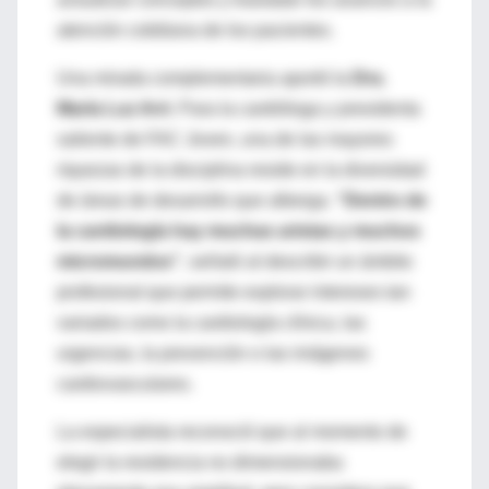
atención cotidiana de los pacientes.
Una mirada complementaria aportó la
Dra.
María Luz Arri
. Para la cardióloga y presidenta
saliente de FAC Joven, una de las mayores
riquezas de la disciplina reside en la diversidad
de áreas de desarrollo que alberga.
“Dentro de
la cardiología hay muchas aristas y muchos
micromundos”
, señaló al describir un ámbito
profesional que permite explorar intereses tan
variados como la cardiología clínica, las
urgencias, la prevención o las imágenes
cardiovasculares.
La especialista reconoció que al momento de
elegir la residencia no dimensionaba