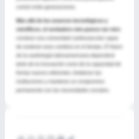
común entre generaciones.
Más allá de los avances tecnológicos y
científicos, el verdadero reto parece ser otro:
construir una comunidad cardiovascular capaz
de sostener esos cambios en el tiempo.
El futuro
de la cardiología latinoamericana dependerá
tanto de la innovación como de la capacidad de
formar nuevos referentes, fortalecer las
instituciones y mantener un compromiso
permanente con las necesidades sociales.