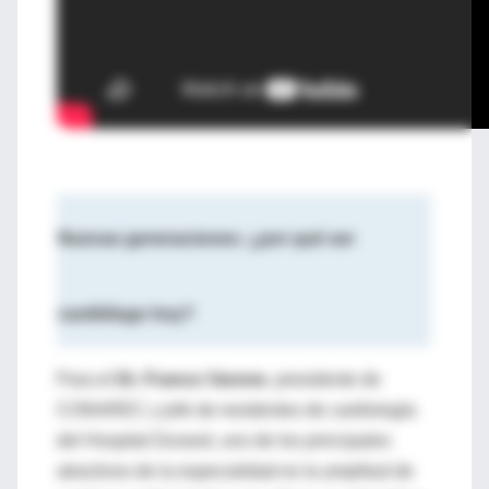
Nuevas generaciones: ¿por qué ser
cardiólogo hoy?
Para el
Dr. Franco Varone
, presidente de
CONAREC y jefe de residentes de cardiología
del Hospital Durand, uno de los principales
atractivos de la especialidad es la amplitud de