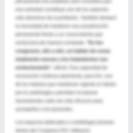
plenamente esa amplitud, pero considera que
esa variedad constituye uno de los aspectos
más atractivos de la profesión. También destacó
la necesidad de mantener una actualización
permanente frente a un conocimiento que
evoluciona de manera constante.
“En los
congresos, año a año, se hablan de cosas
totalmente nuevas y los tratamientos van
evolucionando”
, afirmó. Esa capacidad de
renovación continua representa, para Arri, uno
de los motores que mantienen vigente el interés
por la cardiología y permiten incorporar
herramientas cada vez más eficaces para
acompañar a los pacientes.
Los espacios dedicados a cardiólogos jóvenes
dentro del Congreso FAC reflejaron