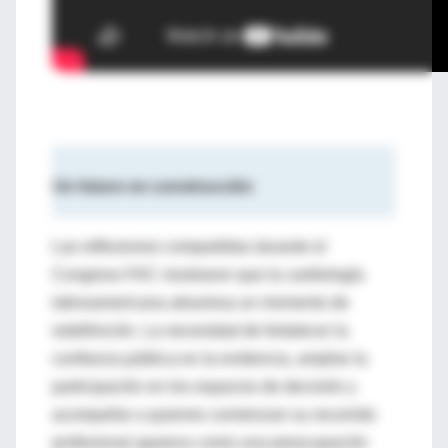
Un futuro en construcción
Las reflexiones compartidas durante el
Congreso FAC mostraron que la cardiología
latinoamericana atraviesa un momento de
redefinición. La necesidad de fortalecer la
confianza pública en la evidencia, ampliar la
participación en los espacios de decisión y
acompañar a quienes comienzan su recorrido
profesional aparece como una preocupación