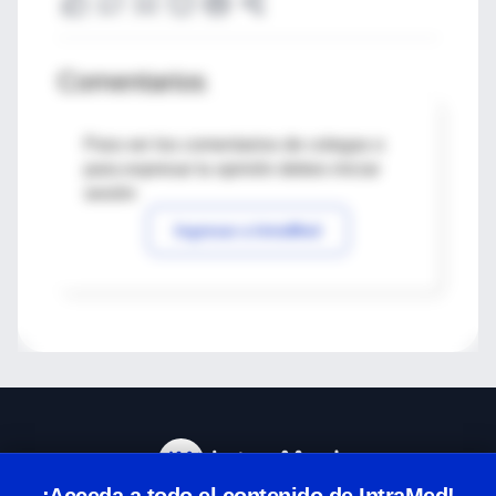
Comentarios
Para ver los comentarios de colegas o
para expresar tu opinión debes iniciar
sesión
Ingresar a IntraMed