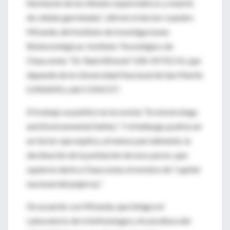
hinchazón de los lóbulos espermáticos y muerte
de células germinales”, afirmó el doctor Leandro
Miranda, del Instituto de Investigaciones
Biotecnológicas-Instituto Tecnológico de
Chascomús “Dr. Raúl Alfonsín” (IIB-INTECH), que
depende de la Universidad Nacional de San Martin
(UNSAM) y del CONICET.
El trabajo se publicó en la revista “Ecotoxicology
and Environmental Safety”. Y el hallazgo podría ser
un factor que explica, al menos parcialmente, la
declinación de la población de esos peces, que
supieron darle a Chascomús el nombre de “capital
nacional del pejerrey”.
De acuerdo con Miranda, que integra el
Laboratorio de Ictiofisiología y Acuicultura del