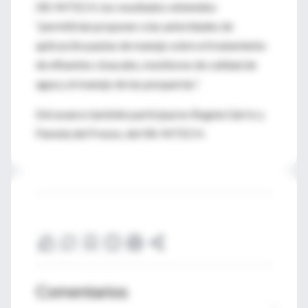
IIB-INTECH, los resultados obtenidos
“permitirían proponer a las autoridades de
aplicación pautas de manejo sobre el tratamiento
de efluentes cloacales, monitoreo de calidad de
agua y el manejo de las pesquerías”.
Del avance también participaron Ángela Gárriz y
Pamela del Fresno, del IIB-INTECH.
Comentarios