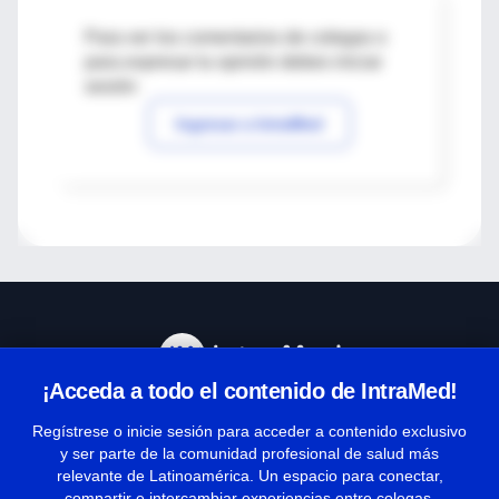
Para ver los comentarios de colegas o
para expresar tu opinión debes iniciar
sesión
Ingresar a IntraMed
¡Acceda a todo el contenido de IntraMed!
Centro de Ayuda
Regístrese o inicie sesión para acceder a contenido exclusivo
y ser parte de la comunidad profesional de salud más
relevante de Latinoamérica. Un espacio para conectar,
Términos y condiciones
compartir e intercambiar experiencias entre colegas.