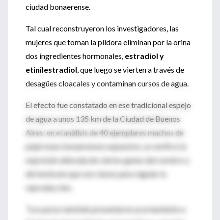
ciudad bonaerense.
Tal cual reconstruyeron los investigadores, las
mujeres que toman la píldora eliminan por la orina
dos ingredientes hormonales,
estradiol y
etinilestradiol
, que luego se vierten a través de
desagües cloacales y contaminan cursos de agua.
El efecto fue constatado en ese tradicional espejo
de agua a unos 135 km de la Ciudad de Buenos
Aires: en el análisis de 40 ejemplares machos de
pejerreyes bonaerenses expuestos, se verificó la
expresión alterada de ciertos genes del cerebro y
del testículo que son claves para regular la
reproducción.
“
Los peces también presentaron acortamiento e