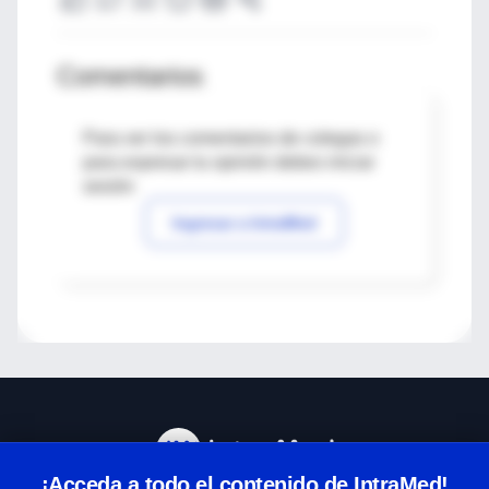
Comentarios
Para ver los comentarios de colegas o
para expresar tu opinión debes iniciar
sesión
Ingresar a IntraMed
¡Acceda a todo el contenido de IntraMed!