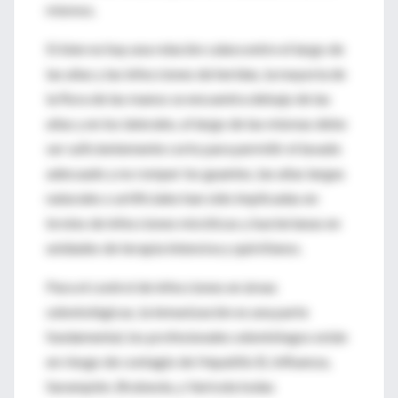
mismos.
Si bien no hay una relación calara entre el largo de
las uñas y las infecciones de heridas, la mayoría de
la flora de las manos se encuentra debajo de las
uñas y en los laterales, el largo de las mismas debe
ser suficientemente corto para permitir el lavado
adecuado y no romper los guantes, las uñas largas
naturales o artificiales han sido implicadas en
brotes de infecciones micóticas y bacterianas en
unidades de terapia intensiva y quirófanos.
Para el control de infecciones en áreas
odontológicas, la inmunización es una parte
fundamental, los profesionales odontólogos están
en riesgo de contagio de Hepatitis B, Influenza,
Sarampión ,Rrubeola, y Varicela todas