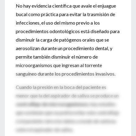
No hay evidencia científica que avale el enjuague
bucal como práctica para evitar la trasmisión de
infecciones, el uso del mismo previo a los
procedimientos odontológicos está diseñado para
disminuir la carga de patógenos orales que se
aerosolizan durante un procedimiento dental, y
permite también disminuir el número de
microorganismos que ingresan al torrente
sanguíneo durante los procedimientos invasivos.
Cuando la presión en la boca del paciente es
menor que la del aspirador de saliva se produce un
contraflujo de microorganismos
, hay estudios
que sostienen que se podría evitar este contraflujo
si el paciente cierra los labios a modo de ventosa
sobre el aspirador de saliva.