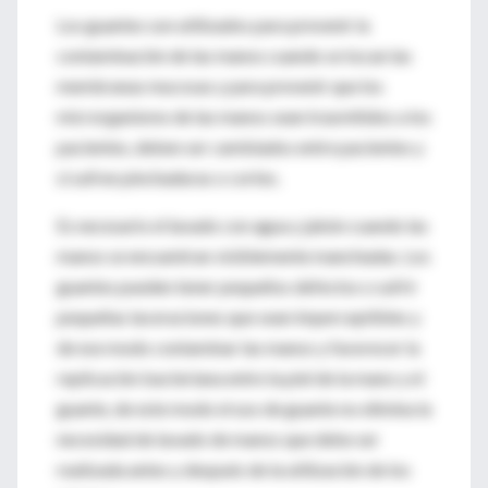
Los guantes son utilizados para prevenir la
contaminación de las manos cuando se tocan las
membranas mucosas y para prevenir que los
microrganismo de las manos sean trasmitidos a los
pacientes, deben ser cambiados entre pacientes y
si sufren pinchaduras o cortes.
Es necesario el lavado con agua y jabón cuando las
manos se encuentran visiblemente manchadas. Los
guantes pueden tener pequeños defectos o sufrir
pequeñas laceraciones que sean imperceptibles y
de ese modo contaminar las manos y favorecer la
replicación bacteriana entre la piel de la mano y el
guante, de este modo el uso de guante no elimina la
necesidad de lavado de manos que debe ser
realizada antes y después de la utilización de los