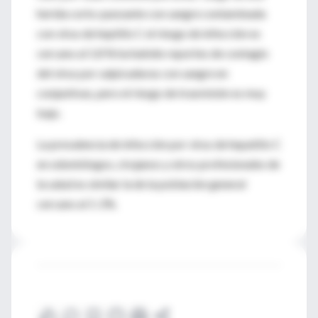
herida corto-punzante con sangre contaminada
con virus de heptitis C el riesgo de infección es
cercano al 1.8 % ha habido reportes de contagio
del virus por salpicaduras con sangre en
conjuntivas, pero el riesgo de trasmisión es muy
bajo.
La prevalencia de infección por virus de hepatitis C
en odontólogos, cirujanos y otros profesionales de
la salud es similar la de la población general
cercano al 1-2%.