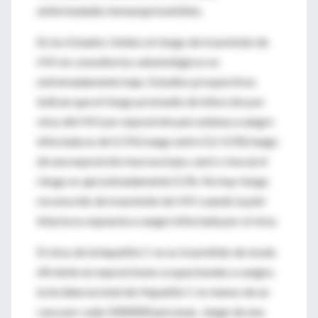
enfermedades inmunoprevenibles.
En los Estados Unidos el riesgo de trasmisión de
HIV en consultorios odontológicos es
extremadamente bajo. Estudios prospectivos
indican que el riesgo promedio de infección por
virus del HIV por exposición percutánea a sangre
infectada es de 0.3 % (rango entre 0.2-0.5%) luego
de una exposición mucosa (ojos, nariz o boca) el
riesgo es aproximadamente 0.1%. No hay riesgo
reconocido de trasmisión de HIV cuando la piel
intacta es expuesta a sangre infectada por el virus.
El virus de la hepatitis C no es trasmitido de modo
eficiente en exposiciones ocupacionales a sangre,
la incidencia total de Hepatitis C es menos de un
caso por cada 1000000 personas , luego de una