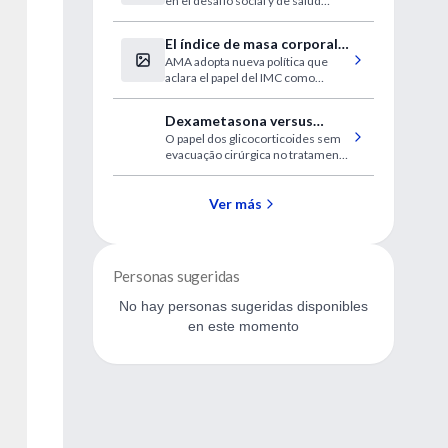
en el desafío social y de salud
Estados Unidos
pública definitorio de nuestro
tiempo
El índice de masa corporal
AMA adopta nueva política que
es un mal indicador de
aclara el papel del IMC como
obesidad
medida en medicina
Dexametasona versus
O papel dos glicocorticoides sem
cirurgia para hematoma
evacuação cirúrgica no tratamento
subdural crônico
do hematoma subdural
Ver más
Personas sugeridas
No hay personas sugeridas disponibles
en este momento