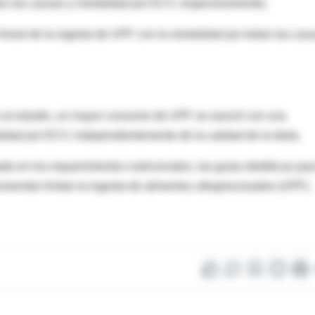
das las causas y mortalidad por ECV, respectivamente).
ineal de la ingesta de UPF con la mortalidad por todas las cau
r al estudio, un mayor consumo de UPF se asoció con una
idad por ECV, independientemente de la calidad de la dieta.
a en los requerimientos nutricionales, las guías dietéticas par
mendar limitar la ingesta de alimentos ultraprocesados ​​(UPF).