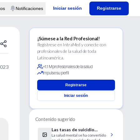
Iniciar sesión
Registrarse
tos
Notificaciones
¡Súmese a la Red Profesional!
Regístrese en IntraMed y conecte con
profesionales de la salud de toda
Latinoamérica.
2023
+1.1 M profesionales de la salud
Impulse su perfil
Registrarse
Iniciar sesión
Contenido sugerido
Las tasas de suicidio
La salud mental se ha convertido
continúan aumentando en