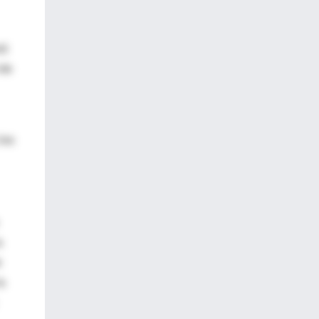
ió
 de
los
a
e
la