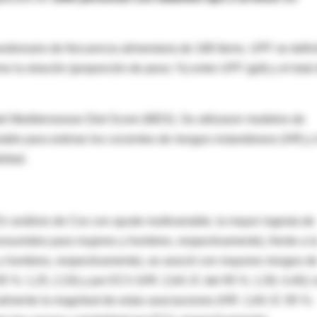
stionario de frecuencia alimentaria de 188 ítems. UPF se defin
o la relación (proporción de peso; %) entre UPF (g/d) y el total
 del Mediterranean Diet Score (MDS). Se utilizaron modelos de
able para estimar los cocientes de riesgos instantáneos (HR) y 
lidad.
análisis de Cox con ajuste multivariable, la mayor ingesta de
nsumidos para mujeres y hombres, respectivamente), frente a l
y hombres, respectivamente), se asoció con mayores riesgos d
5 %: 1,25, 2,33) y por ECV (HR: 2,64; IC del 95 %: 1,59, 4,40); 
almente la magnitud de estas asociaciones (HR: 1,64; IC 95 %: