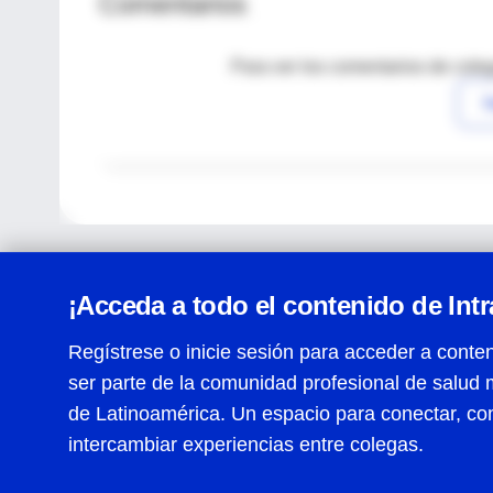
Comentarios
Para ver los comentarios de coleg
I
¡Acceda a todo el contenido de Int
Regístrese o inicie sesión para acceder a conten
ser parte de la comunidad profesional de salud 
Centro de Ayuda
de Latinoamérica. Un espacio para conectar, co
Términos y condiciones
| Políticas de privacidad
| Todos
intercambiar experiencias entre colegas.