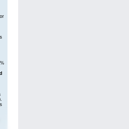
or
s
 %
d
a
.
s