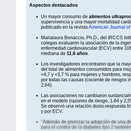
Aspectos destacados
Un mayor consumo de
alimentos ultrapr
supervivencia y una mayor mortalidad cardi
publicado en la revista
American Journal of 
Marialaura Bonaccio, Ph.D., del IRCCS Istit
colegas evaluaron la asociación de la inge
enfermedad cardiovascular (ECV) entre 106
mediana de
11,6 años
.
Los investigadores encontraron que la mayor
del total de alimentos consumidos para muj
<4,7 y <3,7 % para mujeres y hombres, res
por todas las causas (cociente de riesgos i
2,64).
Las asociaciones no cambiaron sustancialme
en el modelo (razones de riesgo, 1,64 y 2,
Se observó una relación dosis-respuesta lin
y por ECV.
"Además de priorizar la adopción de una die
para el control de la diabetes tipo 2 tambié