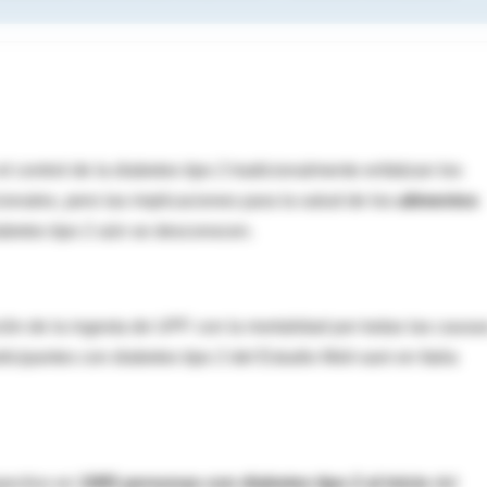
l control de la diabetes tipo 2 tradicionalmente enfatizan los
icionales, pero las implicaciones para la salud de los
alimentos
iabetes tipo 2 aún se desconocen.
ión de la ingesta de UPF con la mortalidad por todas las causa
cipantes con diabetes tipo 2 del Estudio Moli-sani en Italia
pectivo en
1065 personas con diabetes tipo 2 al inicio
del