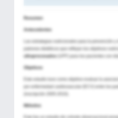
Resumen
Antecedentes
Las estrategias nutricionales para la prevención y e
patrones dietéticos que reflejan los objetivos nutr
ultraprocesados
​​(UPF) para los pacientes con d
Objetivos
Este estudio tuvo como objetivo evaluar la asociac
por enfermedad cardiovascular (ECV) entre los parti
(inscripción 2005-2010).
Métodos
Este fue un estudio de cohorte observacional pros