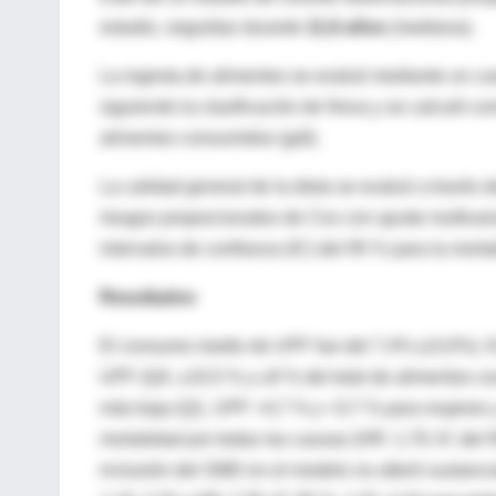
estudio, seguidas durante
11,6 años
(mediana).
La ingesta de alimentos se evaluó mediante un cue
siguiendo la clasificación de Nova y se calculó com
alimentos consumidos (g/d).
La calidad general de la dieta se evaluó a través
riesgos proporcionales de Cox con ajuste multivari
intervalos de confianza (IC) del 95 % para la morta
Resultados
El consumo medio de UPF fue del 7,4% (±5,0%). En 
UPF (Q4, ≥10,5 % y ≥9 % del total de alimentos co
más baja (Q1, UPF <4,7 % y <3,7 % para mujeres 
mortalidad por todas las causas (HR: 1,70; IC del 9
inclusión del SMD en el modelo no alteró sustanci