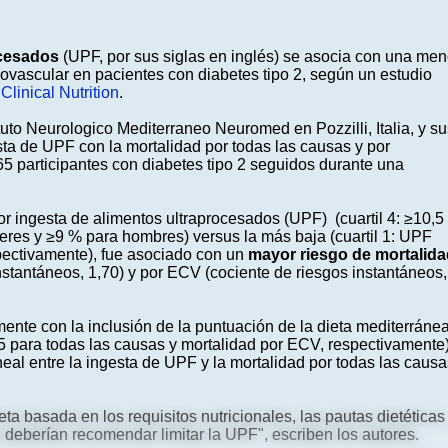
ocesados
​​(UPF, por sus siglas en inglés) se asocia con una men
ovascular en pacientes con diabetes tipo 2, según un estudio
Clinical Nutrition
.
uto Neurologico Mediterraneo Neuromed en Pozzilli, Italia, y su
sta de UPF con la mortalidad por todas las causas y por
5 participantes con diabetes tipo 2 seguidos durante una
 ingesta de alimentos ultraprocesados ​​(UPF) (cuartil 4: ≥10,5
eres y ≥9 % para hombres) versus la más baja (cuartil 1: UPF
pectivamente), fue asociado con un
mayor riesgo de mortalida
nstantáneos, 1,70) y por ECV (cociente de riesgos instantáneos,
nte con la inclusión de la puntuación de la dieta mediterráne
55 para todas las causas y mortalidad por ECV, respectivamente)
eal entre la ingesta de UPF y la mortalidad por todas las causa
ta basada en los requisitos nutricionales, las pautas dietéticas
n deberían recomendar limitar la UPF", escriben los autores.