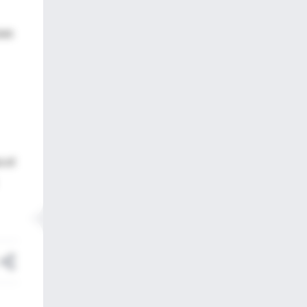
sas
a el