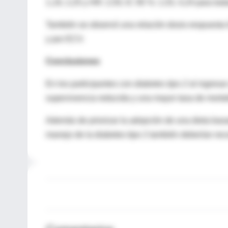
1,19, 2,25 y HR: 2,55; IC 95 %: 1,53, 4,24 para to
También se observó una relación dosis-respuesta l
y por ECV.
Conclusiones
En los participantes con
diabetes tipo 2
al ingresa
supervivencia reducida y una mayor tasa de mortal
Además de priorizar la adopción de una dieta basad
manejo de la diabetes tipo 2 también deberían reco