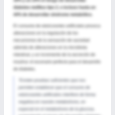
18% y un 24% el riesgo de desarrollar
diabetes mellitus tipo 2, e incluso hasta un
44% de desarrollar síndrome metabólico.
El consumo de edulcorantes artificiales provoca
alteraciones en la regulación de los
mecanismos de la sensación de saciedad
además de alteraciones en la microbiota
intestinal, y un incremento de la secreción de
insulina: el escenario perfecto para el desarrollo
de diabetes.
“Existen pruebas suficientes que nos
permiten establecer que el consumo de
edulcorantes artificiales interfiere de forma
negativa en nuestro metabolismo, en
especial en el metabolismo de la glucosa,