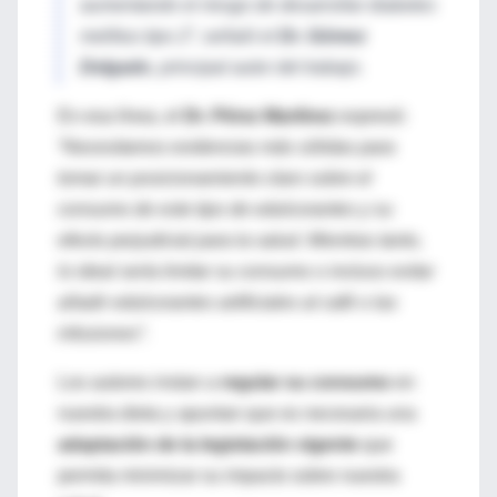
aumentando el riesgo de desarrollar diabetes
mellitus tipo 2”, señaló el
Dr. Gómez
Delgado
, principal autor del trabajo.
En esa línea, el
Dr. Pérez Martínez
expresó:
“Necesitamos evidencias más sólidas para
tomar un posicionamiento claro sobre el
consumo de este tipo de edulcorantes y su
efecto perjudicial para la salud. Mientras tanto,
lo ideal sería limitar su consumo o incluso evitar
añadir edulcorantes artificiales al café o las
infusiones”.
Los autores instan a
regular su consumo
en
nuestra dieta y apuntan que es necesaria una
adaptación de la legislación vigente
que
permita minimizar su impacto sobre nuestra