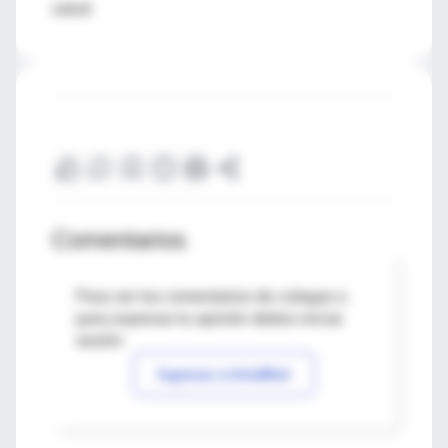
salud
Comentarios
Para ver los comentarios de colegas o
para expresar tu opinión debes iniciar
sesión
Ingresar a IntraMed