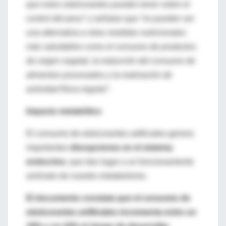
que estos edulcorantes pueden tener sobre el
control del peso”
y señalan que
“no pueden ser
una alternativa a otras medidas nutricionales
más saludables como el consumo de productos
de origen vegetal, la reducción del consumo de
alimentos procesados y la realización de
actividad física regular”.
Impacto metabólico
El consumo de edulcorantes artificiales genera
importantes
disrupciones en el sistema
endocrino
, que dan lugar a un funcionamiento
anómalo de nuestro metabolismo.
El documento constata que el consumo de
edulcorantes artificiales incrementa entre un