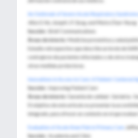
afirmación contraria de sus médicos.
An Outbreak of Severe Acute Respiratory Syndrome
Alice S. Ho, Joseph J.Y. Sung, and Moira Chan-Yeung
Sección
: Brief Communications
Áreas de interés
: Medicina preventiva y salud públ
Estudio retrospectivo que describe un brote de SARS
contrajeron de pacientes infectados o de otros traba
otras medidas protectoras.
Innovations in Access to Care: A Patient-Centered
Sección
: Improving Patient Care
Áreas de interés
: Garantía de calidad. Geriatría. Ge
El objetivo de este artículo es presentar la accesibi
integrado, para ofrecer un contexto en el que evaluar l
Evaluation of Acute Knee Pain in Primary Care
Jeffre
Sección
: Academia and Clinic