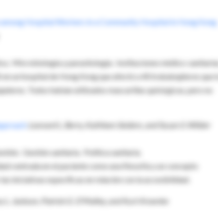
 among Hospital Workers in a Community Hospital in Hong Kong
ica. Microbiología y parasitología. Instituciones médico-sanitaria
 en un hospital de Hong Kong que afectó a 40 trababajdores que l
jadores. Todos habían utilizados mascarillas quirúrgicas, pero no
 Approach
Leonard L. Berry, Kathleen Seiders, and Susan S. Wilder
stión. Gestión sanitaria. Política sanitaria.
lidad centrada en el paciente como una filosofía y un concepto
as iniciativas específicas en relación con la accesibilidad.
y L. Jackson, Patrick G. O’Malley, and Kurt Kroenke