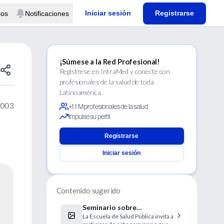
Iniciar sesión
Registrarse
tos
Notificaciones
¡Súmese a la Red Profesional!
Regístrese en IntraMed y conecte con
profesionales de la salud de toda
Latinoamérica.
2003
+1.1 M profesionales de la salud
Impulse su perfil
Registrarse
Iniciar sesión
Contenido sugerido
Seminario sobre
La Escuela de Salud Pública invita a
Indicadores de Calidad