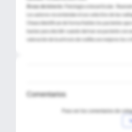
Áreas de interés
: Patología osteoarticular. Reuma
Los autores recomiendan el uso selectivo de las radiog
Otaea identifican de forma fiables los pacientes que
bastar para decidir cuando derivar un paciente con u
valoración de la artrosis de rodilla son mejores los cri
Comentarios
Para ver los comentarios de coleg
I