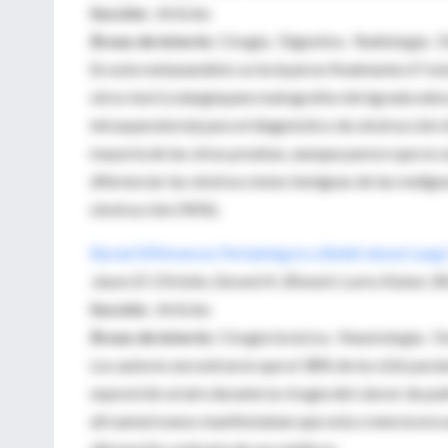
Sección
: Articles
Áreas de interés
: Cirugía. Digestivo. Radiología.
En este metananálisis se incluyeron finalmente 67 
otros test (colangiopancreatografía retrógrada edos
intraoperatoria) para el diagnóstico de obstrucción
mayoría de las otras pruebas, aunque parece que es u
diferenciar las obstrucciones benignas de las malignas
obstrucción (96%).
Racial Differences Pertaining to a Belief about Lung
Jason D. Christie, Gerard A. Silvestri, Larry Kaiser,
Sección
: Articles
Áreas de interés
: Cirugía torácica. Neumología. O
Los autores encontraron que el 38% de los 626 pacien
exposición al aire durante la cirugía del cáncer de 
afroamericanos manifestaban que esta creencia era un