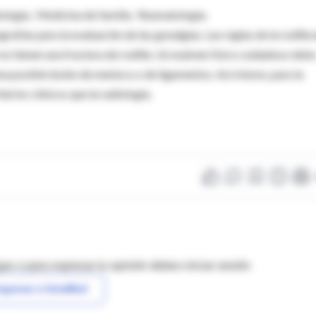
tología. Medicina de familia. Reumatología.
rafías para la evaluación de las gonalgias. Las reglas de la rodilla 
 no tienen una fractura de rodilla. Un exámen físico cuidadoso deb
na posible lesión de menisco o de ligamentos. Así mismo, para la
terios clínicos que la radiología.
as o para expresar tu opinión debes iniciar sesión
ngresar a IntraMed