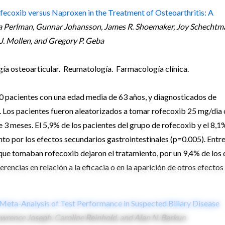
ofecoxib versus Naproxen in the Treatment of Osteoarthritis: A
ica Perlman, Gunnar Johansson, James R. Shoemaker, Joy Schechtm
 J. Mollen, and Gregory P. Geba
gía osteoarticular. Reumatología. Farmacología clínica.
00 pacientes con una edad media de 63 años, y diagnosticados de
l. Los pacientes fueron aleatorizados a tomar rofecoxib 25 mg/dia 
 meses. El 5,9% de los pacientes del grupo de rofecoxib y el 8,1
o por los efectos secundarios gastrointestinales (p=0.005). Entre
que tomaban rofecoxib dejaron el tratamiento, por un 9,4% de los
ncias en relación a la eficacia o en la aparición de otros efectos
ta-Analysis of Test Performance in Suspected Biliary Disease
rence Joseph, Caroline Reinhold, and Alan N. Barkun