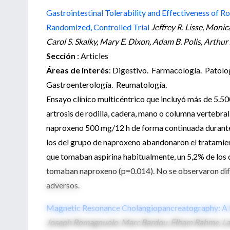
Gastrointestinal Tolerability and Effectiveness of R
Randomized, Controlled Trial
Jeffrey R. Lisse, Mon
Carol S. Skalky, Mary E. Dixon, Adam B. Polis, Arthur
Sección
: Articles
Áreas de interés
: Digestivo. Farmacología. Patolo
Gastroenterología. Reumatología.
Ensayo clínico multicéntrico que incluyó más de 5.5
artrosis de rodilla, cadera, mano o columna vertebra
naproxeno 500 mg/12 h de forma continuada durante 3
los del grupo de naproxeno abandonaron el tratamient
que tomaban aspirina habitualmente, un 5,2% de los 
tomaban naproxeno (p=0.014). No se observaron difere
adversos.
Magnetic Resonance Cholangiopancreatography: A Me
Joseph Romagnuolo, Marc Bardou, Elham Rahme, Law