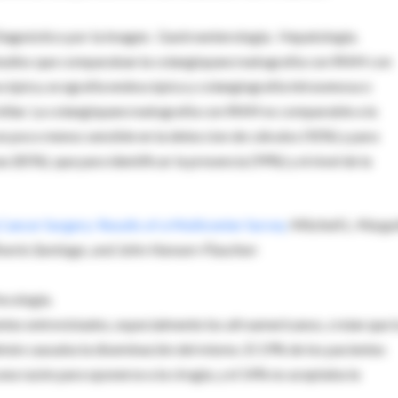
 Diagnóstico por la imagen. Gastroenterología. Hepatología.
estudios que comparaban la colangiopancreatografía con RNM con
cópica, ecografía endoscópica y colangiografía intravenosa o
 biliar. La colangiopancreatografía con RNM es comparable a la
n poco menos sensible en la deteccion de cálculos (92%) y para
 (85%), que para identificar la presencia (99%) y el nivel de la
 Cancer Surgery: Results of a Multicenter Survey
Mitchell L. Margol
 Silverio Santiago, and John Hansen-Flaschen
ncología.
tes entrevistados, especialmente los afroamericanos, creían que l
pulmón causaba la diseminación del mismo. El 19% de los pacientes
a razón para oponerse a la cirugía, y el 14% no aceptaba la