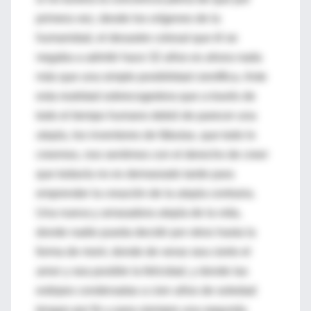
primera vez, desde los orígenes de la
humanidad, el desastre colosal que él se
negaba a admitir hace 32 años es ahora nada
más que una simple posibilidad científica. Ante
esta realidad sobrecogedora que a través de
todo el tiempo humano debió de parecer una
utopía, los inventores de fábulas, que todo lo
creemos, nos sentimos con el derecho de creer
que todavía no es demasiado tarde para
emprender la creación de la utopía contraria.
Una nueva y arrasadora utopía de la vida,
donde nadie pueda decidir por otros hasta la
forma de morir, donde de veras sea cierto el
amor y sea posible la felicidad, y donde las
estirpes condenadas a cien años de soledad
tengan por fin y para siempre una segunda