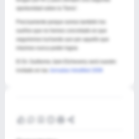
oportunidad sobre la Tierra".
Precisamente porque somos también los
sueños que no hemos concretado es que
seguiremos luchando aun por aquello que
intuimos nunca poder lograr.
El Dr. Guillermo Jaim Etcheverry será nuestro
invitado en las
Jornadas IntraMed 2008