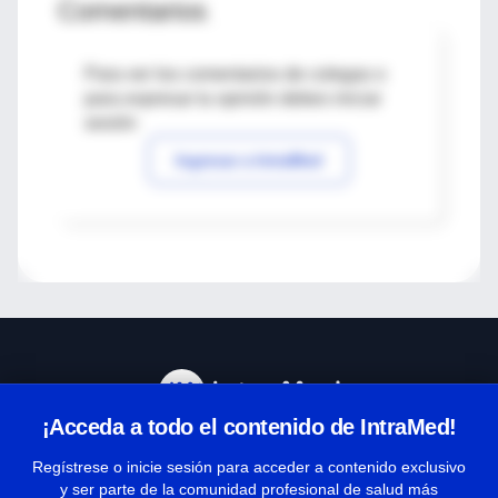
Comentarios
Para ver los comentarios de colegas o
para expresar tu opinión debes iniciar
sesión
Ingresar a IntraMed
¡Acceda a todo el contenido de IntraMed!
Centro de Ayuda
Regístrese o inicie sesión para acceder a contenido exclusivo
y ser parte de la comunidad profesional de salud más