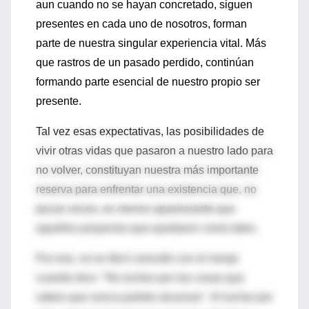
aun cuando no se hayan concretado, siguen
presentes en cada uno de nosotros, forman
parte de nuestra singular experiencia vital. Más
que rastros de un pasado perdido, continúan
formando parte esencial de nuestro propio ser
presente.
Tal vez esas expectativas, las posibilidades de
vivir otras vidas que pasaron a nuestro lado para
no volver, constituyan nuestra más importante
reserva para enfrentar una existencia que, no
pocas veces, es menos apasionante que
aquellos proyectos que quedaron como tales.
Por eso, no es fácil coincidir con el monje
cuando dice: "No luches por las cosas que
sabes que nunca podrás alcanzar". Al luchar por