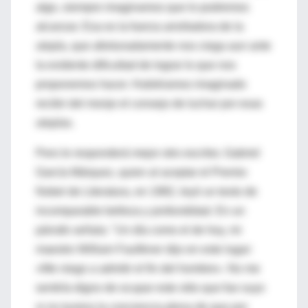
algo, siempre imaginamos que lo podremos
alcanzar. Esa es la fuerza arrolladora de la
utopía, que afortunadamente nos ciega aun ante
la evidente dificultad de lograr lo que nos
proponemos hacer. Hubiéramos imaginado
recibir del monje el consejo de luchar por esas
utopías.
Pero le responderá mejor otro escritor, Gabriel
García Márquez, quien al aceptar el Premio
Nobel de Literatura, en 1982, leyó un texto de
incomparable belleza y profundidad. En un
párrafo señala: "Un día como el de hoy, mi
maestro William Faullkner dijo en este lugar:
«Me niego a admitir el fin del hombre». No me
sentiría digno de ocupar este sitio que fue suyo
si no tuviera la conciencia plena de que por