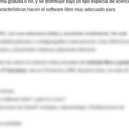
ma gratuita o no, y se distribuye bajo un tipo especial de licenc
aracterísticas hacen el software libre muy adecuado para
X, con una estructura sólida y excelente rendimiento. No está
ltidisciplinario y multigeográfico internacional. Usar GNU/Lin
astos y desarrollar sistemas altamente efectivos.
ones de salud se realizan estas jornadas de
entrada libre y gratu
r. P Garrahan
, sito en Pichincha 1890, Buenos Aires, los días
1º
s temas:
es software libre? ¿qué es Linux?
tituciones de Salud? ventajas y desventajas. Distribuciones de
ux portable.