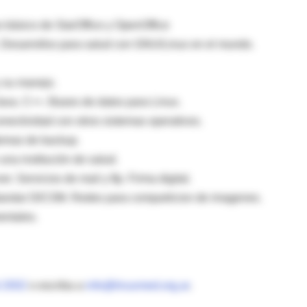
o básico de StarOffice y OpenOffice
. Desarrollos para salud con GNU/Linux en el mundo.
y su manejo.
 Java. C++. Bases de datos para Linux.
onectividad con otros sistemas operativos.
stemas de backup.
una institución de salud.
r. Servicios de mail y ftp. Firma digital.
standar DICOM. Redes para comparticion de imagenes.
mentales.
 2002
o escriba a
info@linuxmed.org.ar
.