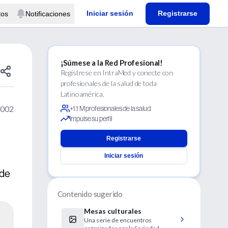
Iniciar sesión
Registrarse
tos
Notificaciones
¡Súmese a la Red Profesional!
Regístrese en IntraMed y conecte con
profesionales de la salud de toda
Latinoamérica.
2002
+1.1 M profesionales de la salud
Impulse su perfil
Registrarse
Iniciar sesión
 de
Contenido sugerido
Mesas culturales
Una serie de encuentros