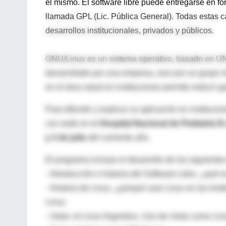
el mismo. El software libre puede entregarse en for
llamada GPL (Lic. Pública General). Todas estas c
desarrollos institucionales, privados y públicos.
GNU/Linux es un sistema operativo, basado en UNI
desarrollado por una empresa, sino por un grupo mu
en el área salud en instituciones permite reducir g
Para difundir y explicar su aplicación en instituci
con sede en el
Hospital Nacional de Pediatría D
y 3 de julio
del corriente año.
El programa incluye el desarrollo de los siguiente
- Introducción e historia del Software Libre. ¿qué 
- Historia de Linux. ¿porqué usar Linux en las Ins
Linux.
- Ututo: el Linux Argentino. Uso de Ututo como Lin