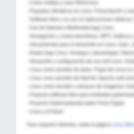
- Como instalar y usar GNU/Linux
- Paquetes ofimáticos en Linux. Presentación y us
- Software libre y su uso en Aplicaciones médicas
- Uso de Internet y Multimedia bajo Linux.
- Navegación y correo electrónico. MP3. Gráficos 
- Herramientas para el desarrollo en Linux. Kylix.
- Redes bajo Linux. Ventajas y desventajas. Interc
- Desarrollo y configuración de una red Linux. Si
- Linux como servidor de datos. Papel de Linux en 
- Linux como servidor de Internet. Apache web serve
- Linux como servidor y almacen de imagenes. E
- Proyecto software libre para entidades guberna
- Proyecto Gubernamental sobre Firma Digital
- Linux y el futuro.
Para mayores informes, visite la página
Linux Med