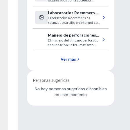
organizados por la Sociedad
Argentina de Periodismo Médico.
Laboratorios Roemmers
Laboratorios Roemmers ha
lanzó su nuevo sitio web
relanzado su sitio en Internet con
una presencia estética renovada y
de amplios contenidos.
Manejo de perforaciones
El manejo del timpano perforado
traumáticas del timpano
secundario a un traumatismo
debería estar limitado a la limpieza
del oído y la prevención de la
infección.
Ver más
Personas sugeridas
No hay personas sugeridas disponibles
en este momento