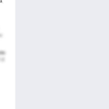
ia
ux
ita
, 2