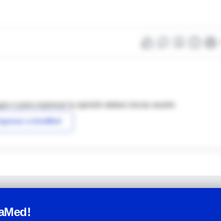
as o para expresar tu opinión debes iniciar sesión
ngresar a IntraMed
raMed!