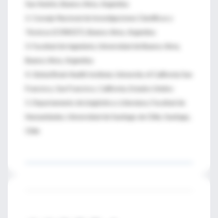
San Andrés, Buenos Aires, Argentina
2. Consejo Nacional de Investigaciones Científicas y
Técnicas (CONICET), Buenos Aires, Argentina
3. Facultad de Ingeniería, Universidad de Buenos Aires,
Buenos Aires, Argentina
4. Global Brain Health Institute, University of California San
Francisco, San Francisco, California, Estados Unidos
5. Departamento de Lingüística y Literatura, Facultad de
Humanidades, Universidad de Santiago de Chile, Santiago,
Chile