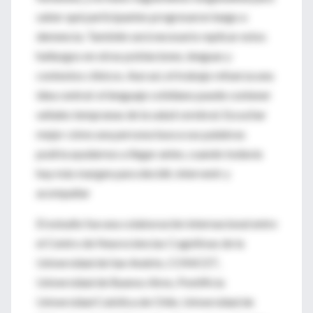
saber qué participantes progresaron luego a
demencia. También será necesario replicar estos
hallazgos en otras poblaciones, lenguas y
contextos clínicos. Aun así, el trabajo refuerza una
idea central: el lenguaje cotidiano puede contener
señales tempranas de la salud cerebral. Escuchar
mejor cómo una persona busca sus palabras
podría ayudarnos a llegar antes, cuando todavía
hay más margen para decidir, intervenir y
acompañar
El estudio fue una colaboración internacional entre
el Centro de Neurociencias Cognitivas de la
Universidad de San Andrés, CONICET,
Universidad de Buenos Aires, Pontificia
Universidad Católica de Chile, Universidad de