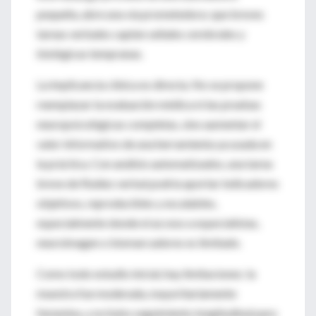
pequeña, abre una vía prometedora: que breves
tareas verbales capten señales cerebrales y
biológicas tempranas.
La implicancia clínica es directa. No se propone
reemplazar la evaluación médica ni las pruebas
neuropsicológicas completas, sino aumentar el
valor informativo de una herramienta ya usada en
la práctica. Con análisis automatizados, una tarea
breve de fluidez verbal podría aportar indicadores
objetivos, reproducibles y escalables,
especialmente donde el acceso a especialistas,
neuroimagen o biomarcadores es limitado.
Como todo estudio inicial, hay limitaciones: la
muestra fue moderada, mayoritariamente
femenina, y no hubo seguimiento longitudinal para