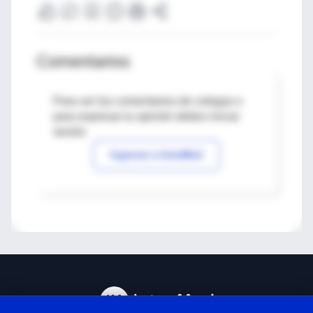
Comentarios
Para ver los comentarios de colegas o
para expresar tu opinión debes iniciar
sesión
Ingresar a IntraMed