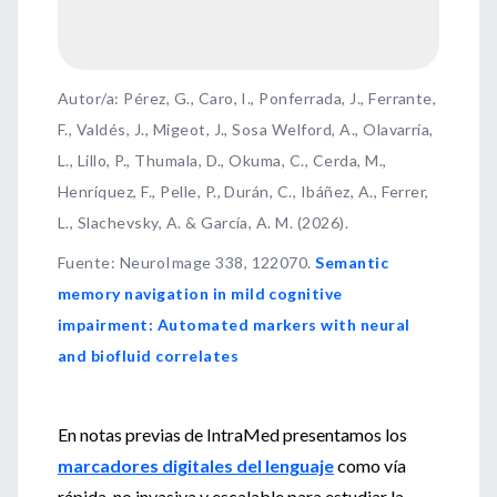
Autor/a: Pérez, G., Caro, I., Ponferrada, J., Ferrante,
F., Valdés, J., Migeot, J., Sosa Welford, A., Olavarría,
L., Lillo, P., Thumala, D., Okuma, C., Cerda, M.,
Henríquez, F., Pelle, P., Durán, C., Ibáñez, A., Ferrer,
L., Slachevsky, A. & García, A. M. (2026).
Fuente
:
NeuroImage 338, 122070.
Semantic
memory navigation in mild cognitive
impairment: Automated markers with neural
and biofluid correlates
En notas previas de IntraMed presentamos los
marcadores digitales del lenguaje
como vía
rápida, no invasiva y escalable para estudiar la