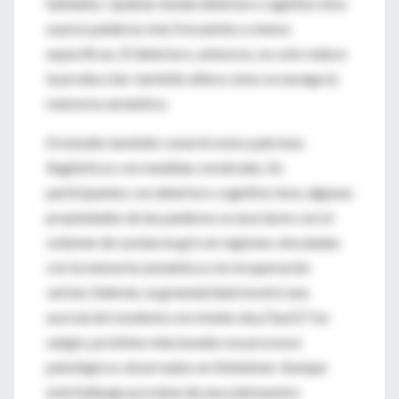
hablados. Quienes tenían deterioro cognitivo leve
usaron palabras más frecuentes y menos
específicas. El deterioro, entonces, no solo reduce
la producción: también altera cómo se navega la
memoria semántica.
El estudio también conectó estos patrones
lingüísticos con medidas cerebrales. En
participantes con deterioro cognitivo leve, algunas
propiedades de las palabras se asociaron con el
volumen de sustancia gris en regiones vinculadas
con la memoria semántica y la recuperación
verbal. Además, la granularidad mostró una
asociación modesta con niveles de pTau217 en
sangre, proteína relacionada con procesos
patológicos observados en Alzheimer. Aunque
este hallazgo proviene de una submuestra