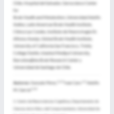
Chile, Hospital del Salvador, Geroscience Center
for
Brain Health and Metabolism, Universidad Adolfo
Ibáñez, Latin American Brain Health Institute,
Clínica Las Condes, Instituto de Neurocirugía Dr.
Alfonso Asenjo, Global Brain Health Institute,
University of California San Francisco, Trinity
College Dublin, Istanbul Medipol University,
Barcelonaβeta Brain Research Center y
Universidad de Santiago de Chile.
1,2,3
,1,2
Autores:
Gonzalo Pérez,
Ivan Caro
Adolfo
1,4,5
M. García
1. Centro de Neurociencias Cognitivas, Departamento de
Ciencias de la Vida y del Comportamiento, Universidad de