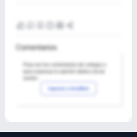
Comentarios
Para ver los comentarios de colegas o
para expresar tu opinión debes iniciar
sesión
Ingresar a IntraMed