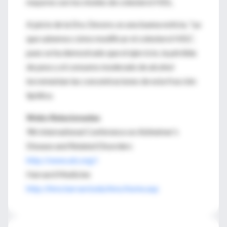
mayores son los niveles de colesterol HDL.
A juicio de la Dra. Devore, es una buena noticia, "ya
que sabemos cómo modificar el colesterol HDL",
pues se ha demostrado que el ejercicio, la pérdida
de peso y el consumo moderado de alcohol
incrementan las concentraciones de esta fracción
lipídica.
Webs Relacionadas
9th International Conference on Alzheimer’s
Disease and Related Disorders
http://www.alz.org/i
Harvard Medicine
http://hms.harvard.edu/hms/home.asp