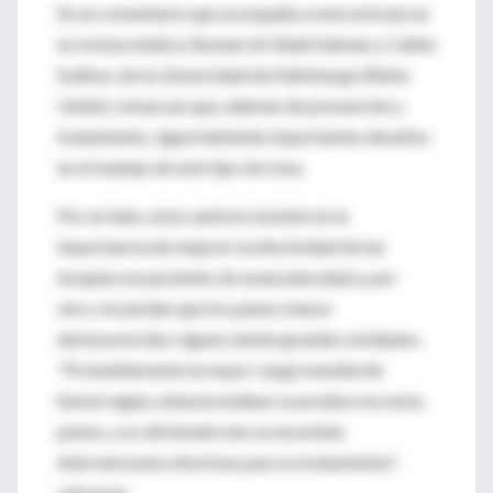
En un comentario que acompaña a este artículo en
la revista médica, Rustam Al-Shahi Salman y Cathie
Sudlow, de la Universidad de Edimburgo (Reino
Unido), remarcan que, además de prevención y
tratamiento, sigue habiendo importantes desafíos
en el manejo de este tipo de ictus.
Por un lado, estos autores insisten en la
importancia de mejorar la efectividad de las
terapias en pacientes de avanzada edad y, por
otro, recuerdan que los países menos
desfavorecidos siguen siendo grandes olvidados.
"Probablemente la mayor carga mundial de
hemorragias subaracnoideas se produce en estos
países, y es allí donde más se necesitan
intervenciones efectivas para su tratamiento",
subrayan.