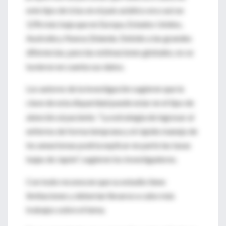
este tipo de ictus en el país asiático era casi un
12% más baja que en Europa, Estados Unidos,
Australia y Nueva Zelanda. Debido a las grandes
diferencias, para las estimaciones globales, no se
tuvieron en cuenta sus datos.
Los autores de la investigación sugieren que la
clave de esta disparidad puede estar en el tipo de
atención al paciente. "La estrategia de ingresar al
enfermo de forma temprana y el rápido manejo de
los aneurismas podría explicar en parte las tasas
bajas de Japón", sugieren los investigadores.
Con todo reconocen que su estudio tiene
limitaciones y deberían llevarse a cabo más
trabajos sobre el tema.