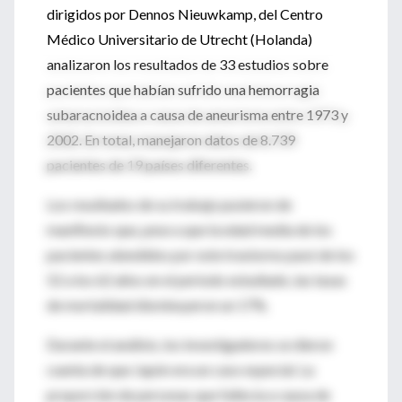
dirigidos por Dennos Nieuwkamp, del Centro
Médico Universitario de Utrecht (Holanda)
analizaron los resultados de 33 estudios sobre
pacientes que habían sufrido una hemorragia
subaracnoidea a causa de aneurisma entre 1973 y
2002. En total, manejaron datos de 8.739
pacientes de 19 países diferentes.
Los resultados de su trabajo pusieron de
manifiesto que, pese a que la edad media de los
pacientes atendidos por este trastorno pasó de los
52 a los 62 años en el periodo estudiado, las tasas
de mortalidad disminuyeron un 17%.
Durante el análisis, los investigadores se dieron
cuenta de que Japón era un caso especial. La
proporción de personas que fallecía a causa de