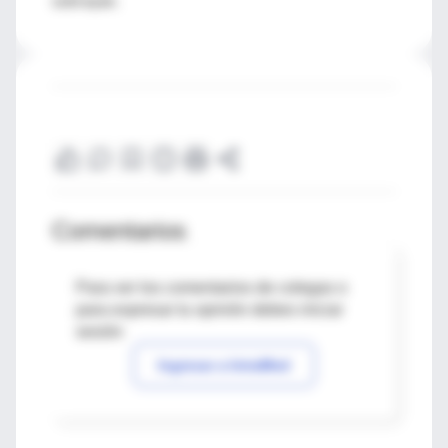
Comentarios
Para ver los comentarios de colegas o
para expresar tu opinión debes iniciar
sesión
Ingresar a IntraMed