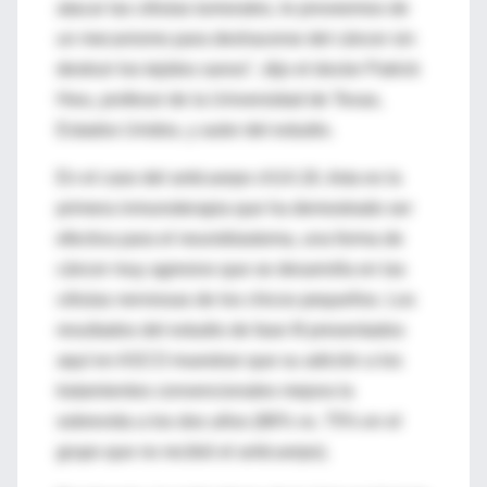
atacar las células tumorales, le proveemos de
un mecanismo para deshacerse del cáncer sin
destruir los tejidos sanos", dijo el doctor Patrick
Hwu, profesor de la Universidad de Texas,
Estados Unidos, y autor del estudio.
En el caso del anticuerpo ch14.18, ésta es la
primera inmunoterapia que ha demostrado ser
efectiva para el neuroblastoma, una forma de
cáncer muy agresivo que se desarrolla en las
células nerviosas de los chicos pequeños. Los
resultados del estudio de fase III presentados
aquí en ASCO muestran que su adición a los
tratamientos convencionales mejora la
sobrevida a los dos años (86% vs. 75% en el
grupo que no recibió el anticuerpo).