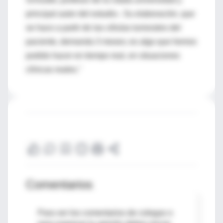
principal autor del estudio-. Su elaboración, que
se hace a partir de las células tumorales del
paciente, demanda 3 meses; es algo que hemos
podido hacer en tiempo real, en situaciones
clínicas reales."
Comentarios
Para ver los comentarios de colegas o