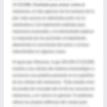
217(210M). Diseñada para actuar contra el
melanoma, el más agresivo de los tumores de la
piel, esta vacuna se administra junto con la
interleukina-2 (el tratamiento estándar para
melanoma avanzado), y ha demostrado duplicar
la respuesta de los pacientes al tratamiento,
deteniendo el crecimiento del tumor o incluso
reduciéndolo en algunos casos.
Al igual que Stimuvax, la gp 100:209-217(210M)
enseña a las células del sistema inmunológico a
reconocer una proteína presente en la superficie
de las células del melanoma. "Este estudio sirve
de prueba de concepto del rol de las vacunas en
melanoma, y en cáncer en general. Si podemos
utilizar las propias defensas del cuerpo para