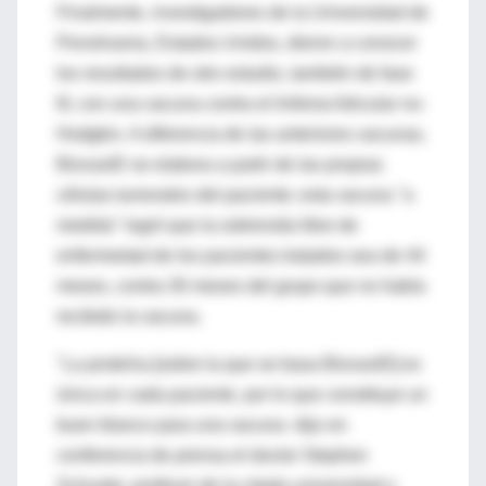
Finalmente, investigadores de la Universidad de
Pensilvania, Estados Unidos, dieron a conocer
los resultados de otro estudio, también de fase
III, con una vacuna contra el linfoma folicular no-
Hodgkin. A diferencia de las anteriores vacunas,
BiovaxID se elabora a partir de las propias
células tumorales del paciente; esta vacuna "a
medida" logró que la sobrevida libre de
enfermedad de los pacientes tratados sea de 44
meses, contra 30 meses del grupo que no había
recibido la vacuna.
"La proteína [sobre la que se basa BiovaxID] es
única en cada paciente, por lo que constituye un
buen blanco para una vacuna -dijo en
conferencia de prensa el doctor Stephen
Schuster, profesor de la citada universidad y