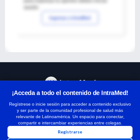
para expresar tu opinión debes iniciar
sesión
Ingresar a IntraMed
¡Acceda a todo el contenido de IntraMed!
Centro de Ayuda
Regístrese o inicie sesión para acceder a contenido exclusivo
y ser parte de la comunidad profesional de salud más
relevante de Latinoamérica. Un espacio para conectar,
Términos y condiciones
compartir e intercambiar experiencias entre colegas.
| Políticas de privacidad
Registrarse
| Todos los derechos reservados | Copyright 1997-2026