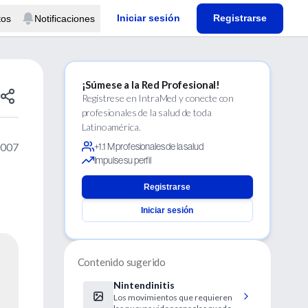
Iniciar sesión
Registrarse
tos
Notificaciones
¡Súmese a la Red Profesional!
Regístrese en IntraMed y conecte con
profesionales de la salud de toda
Latinoamérica.
2007
+1.1 M profesionales de la salud
Impulse su perfil
Registrarse
Iniciar sesión
Contenido sugerido
Nintendinitis
Los movimientos que requieren