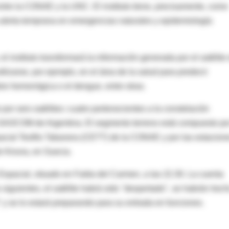
ntre la CONAE y la UNC. El instituto tiene, precisamente, como
 alerta temprana en emergencias naturales y epidemiología
el instituto transformará la información generada por el satélite
lizarse, por ejemplo, en el área de la salud para predecir
re hemorrágica o el dengue, entre otras.
r seis satélites: cuatro pertenecientes a la constelación
SAOCOM de Argentina. El segmento terreno está compuesto por
acial Teofilo Tabanera (CETT) de la CONAE y por las estacion
de Kiruna, en Suecia.
Espacial, situado en Falda del Carmen, a las 22.30. La cuenta
s siguientes, el satélite habrá sido "despertado", se habrán hec
y se lo estará preparando para su entrada en funciones.