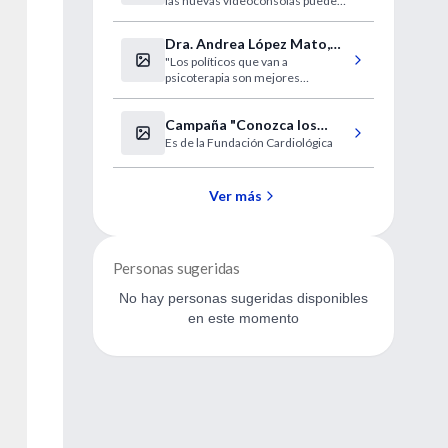
las nuevas videoconsolas pueden
provocar lesiones.
Dra. Andrea López Mato,
"Los políticos que van a
entrevista
psicoterapia son mejores
personas"
Campaña "Conozca los
Es de la Fundación Cardiológica
números de su corazón"
Ver más
Personas sugeridas
No hay personas sugeridas disponibles
en este momento