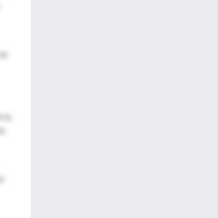
 en
 la
es
ho