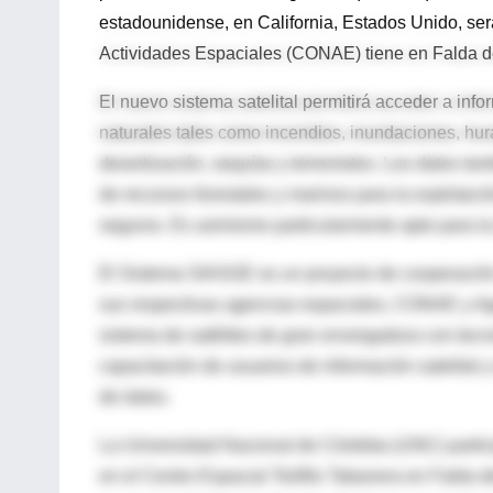
estadounidense, en California, Estados Unido, ser
Actividades Espaciales (CONAE) tiene en Falda 
El nuevo sistema satelital permitirá acceder a infor
naturales tales como incendios, inundaciones, hur
desertización, sequías y terremotos. Los datos tam
de recursos forestales y marinos para la explotació
seguros. Es asimismo particularmente apto para l
El Sistema SIASGE es un proyecto de cooperación e
sus respectivas agencias espaciales, CONAE y Age
sistema de satélites de gran envergadura con tecn
capacitación de usuarios de información satelital 
de datos.
La Universidad Nacional de Córdoba (UNC) particip
en el Centro Espacial Teófilo Tabanera en Falda de