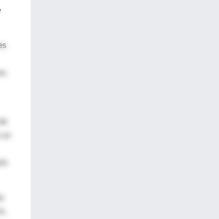
e
es
as,
 de
e un
ión
do
h,