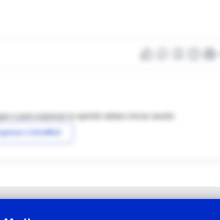
as o para expresar tu opinión debes iniciar sesión
ngresar a IntraMed