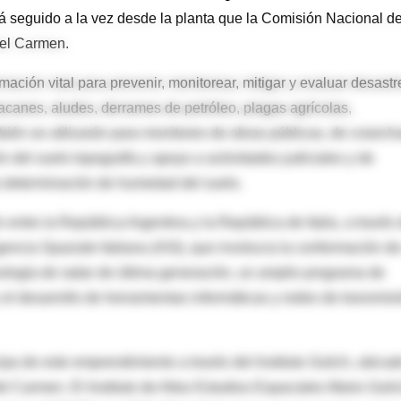
á seguido a la vez desde la planta que la Comisión Nacional d
del Carmen.
mación vital para prevenir, monitorear, mitigar y evaluar desastr
acanes, aludes, derrames de petróleo, plagas agrícolas,
bién se utilizarán para monitoreo de obras públicas, de cosech
n del suelo topografía y apoyo a actividades judiciales y de
a determinación de humedad del suelo.
ntre la República Argentina y la República de Italia, a través
ncia Spaziale Italiana (ASI), que involucra la conformación d
ología de radar de última generación, un amplio programa de
y el desarrollo de herramientas informáticas y redes de transmis
a de este emprendimiento a través del Instituto Gulich, ubica
l Carmen. El Instituto de Altos Estudios Espaciales Mario Gulic