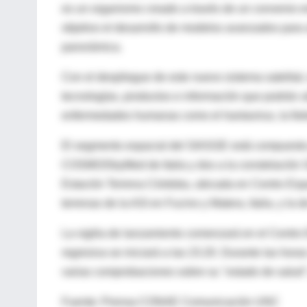
es un organismo creado a través de un convenio e
objetivo el desarrollo de modelos avanzados para
panorámica.
Con el despliegue de este nuevo sistema satelital, 
tecnologías, productos e información que podrán uti
enfermedades humanas como el hantavirus, la fieb
El segmento espacial del SIASGE está compuesto po
COSMO/SkyMed de Italia y dos a la constelación 
Estación Terrena Córdoba, ubicada en Centro Esp
terrenas de la ASI en Fucino y Matera, Italia, y la 
La vigilia de lanzamiento comenzará en el Centro 
regresiva se iniciará a las 23.20. Durante las hora
varias comprobaciones sobre su "estado de salud" 
Fuente: Prensa CONAE Comunicación UNC