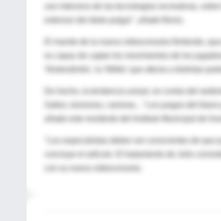
uso intensivo de las tecnologías recreativas, sobr
extensor del dedo pulgar", añade Bonis.
El mando de la nueva videoconsola Nintendo, que 
es capaz de captar los movimientos de los jugadore
'Nintendinitis', la 'Wititis' que afecta a distintas p
De hecho, la tendencia actual, en contra del sede
Saltos, torsiones, carreras... "Los juegos del futu
añade este residente del Instituto Municipal de In
"Los especialistas deben ser conscientes de que p
concluye el artículo. El tratamiento de Julio cons
con su nueva videoconsola.