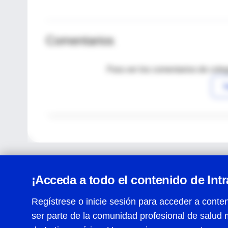
Comentarios
Para ver los comentarios de coleg
I
¡Acceda a todo el contenido de Int
Regístrese o inicie sesión para acceder a conten
ser parte de la comunidad profesional de salud 
Centro de Ayuda