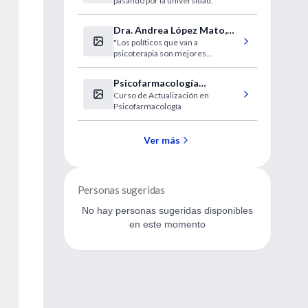
pasando por la universidad.
Dra. Andrea López Mato,
"Los políticos que van a
entrevista
psicoterapia son mejores
personas"
Psicofarmacología
Curso de Actualización en
(actualización)
Psicofarmacología
Ver más
Personas sugeridas
No hay personas sugeridas disponibles
en este momento