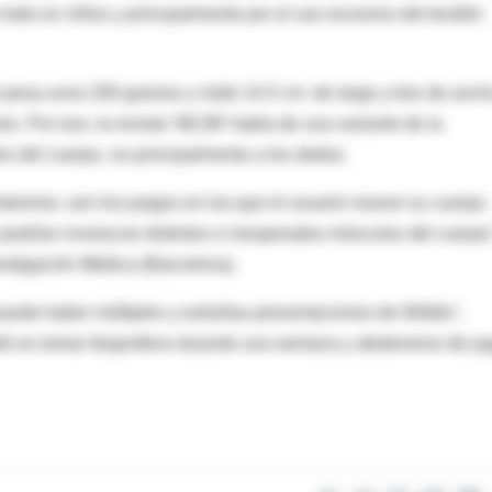
e todo en niños y principalmente por el uso excesivo del tendón
pesa unos 200 gramos y mide 14.5 cm. de largo y tres de anch
s. Por eso, la revista 'NEJM' habla de una variante de la
artes del cuerpo, no principalmente a los dedos.
ntarismo, son los juegos en los que el usuario mueve su cuerpo.
ro podrían involucrar distintos e inesperados músculos del cuerpo
vestigación Médica (Barcelona).
uede haber múltiples y extrañas presentaciones de Wiititis",
istió en tomar ibuprofeno durante una semana y abstenerse de ju