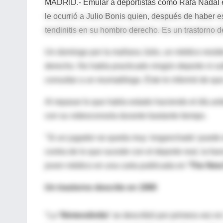
MADRID.- Emular a deportistas como Rafa Nadal e
le ocurrió a Julio Bonis quien, después de haber e
tendinitis en su hombro derecho. Es un trastorno
Un domingo por la mañana Julio, un médico reside
derecho. No había practicado ningún deporte ni su
consultar a un reumatólogo. Éste le informó de qu
Al repasar lo que había estado haciendo el día ante
con su videoconsola durante bastante tiempo.
"Si un jugador se queda muy 'enganchado' puede es
contra de lo que sucede con el deporte real, la fuer
joven médico en una carta publicada en
'The New
Un trastorno descrito en 1990
"La
'Nintendinitis'
se describió por primera vez en