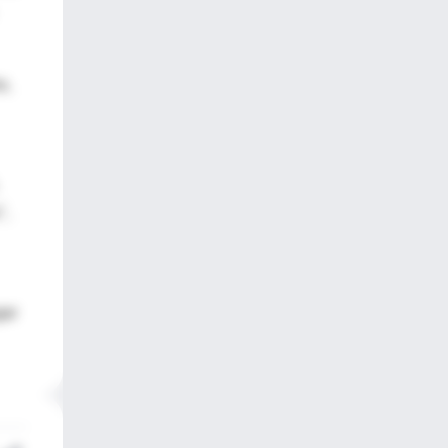
o,
",
gar