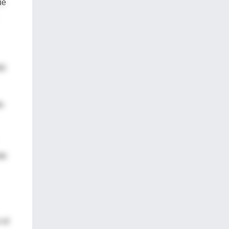
ue
ió
o
te
 el