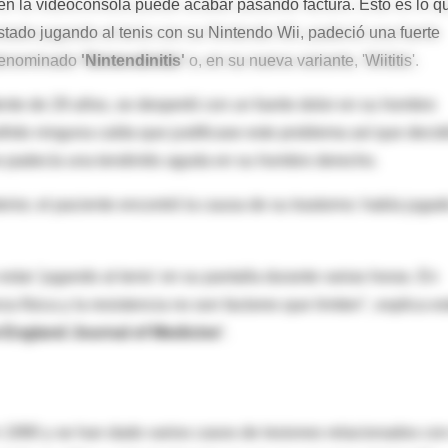
n la videoconsola puede acabar pasando factura. Esto es lo q
stado jugando al tenis con su Nintendo Wii, padeció una fuerte
 denominado
'Nintendinitis'
o, en su nueva variante, 'Wiititis'.
nte de 29 años, se despertó con un fuerte dolor en su hombro
frido ninguna caída que justificase este problema así que decid
e padecía una tendinitis aguda en su hombro derecho.
rior, el paciente encontró la causa de su trastorno: había jugad
tar 'jugando al tenis' en su pantalla durante varias horas. En
za física y la resistencia no son factores que limiten", explica es
 England Journal of Medicine'
.
 1990 y se han dado varios casos de lesiones relacionados con