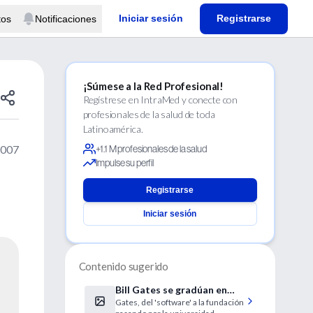
Iniciar sesión
Registrarse
tos
Notificaciones
¡Súmese a la Red Profesional!
Regístrese en IntraMed y conecte con
profesionales de la salud de toda
Latinoamérica.
2007
+1.1 M profesionales de la salud
Impulse su perfil
Registrarse
Iniciar sesión
Contenido sugerido
Bill Gates se gradúan en
Gates, del 'software' a la fundación
Harvard