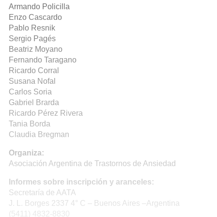
Armando Policilla
Enzo Cascardo
Pablo Resnik
Sergio Pagés
Beatriz Moyano
Fernando Taragano
Ricardo Corral
Susana Nofal
Carlos Soria
Gabriel Brarda
Ricardo Pérez Rivera
Tania Borda
Claudia Bregman
Organiza:
Asociación Argentina de Trastornos de Ansiedad
Informes sobre inscripción y aranceles:
Secretaría de AATA
J. L. Borges 2337 4° C – Buenos Aires –Argentina
(5411) 4832-8830