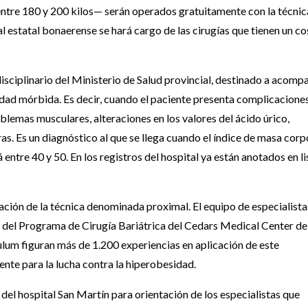
ntre 180 y 200 kilos— serán operados gratuitamente con la técnic
l estatal bonaerense se hará cargo de las cirugías que tienen un co
sciplinario del Ministerio de Salud provincial, destinado a acomp
idad mórbida. Es decir, cuando el paciente presenta complicacione
lemas musculares, alteraciones en los valores del ácido úrico,
tras. Es un diagnóstico al que se llega cuando el índice de masa corp
tá entre 40 y 50. En los registros del hospital ya están anotados en li
icación de la técnica denominada proximal. El equipo de especialista
r del Programa de Cirugía Bariátrica del Cedars Medical Center de
culum figuran más de 1.200 experiencias en aplicación de este
nte para la lucha contra la hiperobesidad.
o del hospital San Martín para orientación de los especialistas que