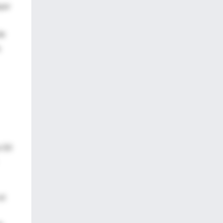
ayor
de
.
e 50
el