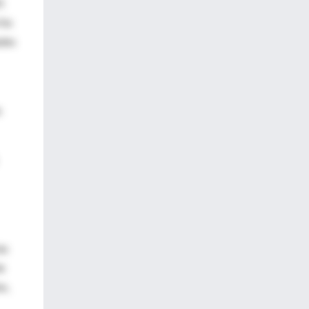
1
 ha
ades
a
as
de
n,