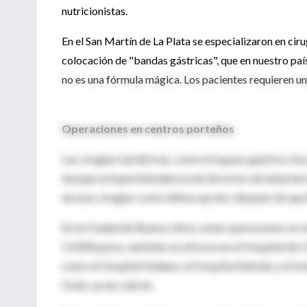
nutricionistas.
En el San Martín de La Plata se especializaron en cir
colocación de "bandas gástricas", que en nuestro pa
no es una fórmula mágica. Los pacientes requieren un
Operaciones en centros porteños
Las cirugías bariátricas, como el bypass gástrico, 
Aunque la Superintendencia de Servicios de Salud de 
de esas cirugías como última opción, después de que
En la Ciudad de Buenos Aires, estas operaciones se re
13.000 pesos, también se ofrecen en el Hospital de Cl
como el Hospital Italiano, el Hospital Alemán y el I
Osde, ya las cubren.