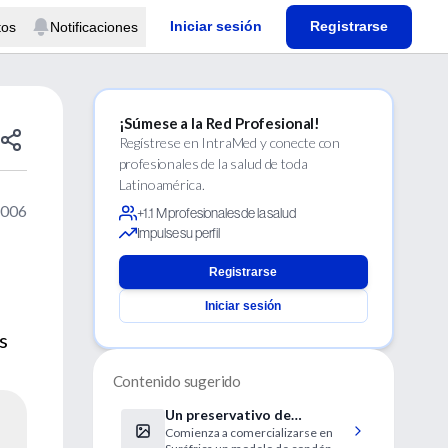
Iniciar sesión
Registrarse
tos
Notificaciones
¡Súmese a la Red Profesional!
Regístrese en IntraMed y conecte con
profesionales de la salud de toda
Latinoamérica.
2006
+1.1 M profesionales de la salud
Impulse su perfil
Registrarse
Iniciar sesión
s
Contenido sugerido
Un preservativo de
Comienza a comercializarse en
colocación ultrarápida