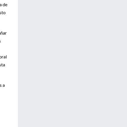
a de
sto
añar
s
oral
sta
s a