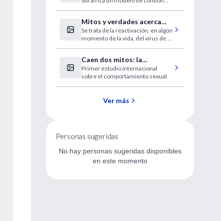
Suráfrica un modelo de condón
que puede ponerse en sólo un
segundo.
Mitos y verdades acerca
Se trata de la reactivación, en algún
del Herpes Zoster o
momento de la vida, del virus de la
"culebrilla"
varicela que no es eliminado del
organismo después de padecer la
Caen dos mitos: la
eruptiva.
Primer estudio internacional
monogamia aún rige y el
sobre el comportamiento sexual
debut sexual no se
adelanta
Ver más
Personas sugeridas
No hay personas sugeridas disponibles
en este momento