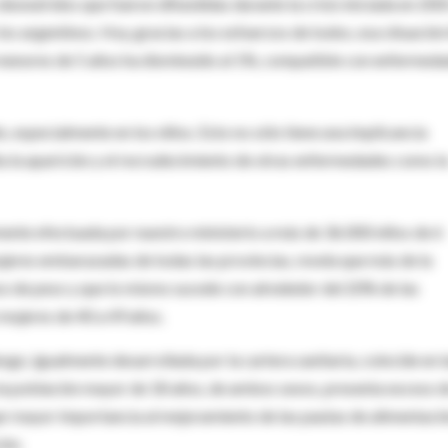
snutridos que fueron difundidas durante la crisis iniciada en 200
s argentinos. Hoy, gracias a los esfuerzos de todos, esa situación
s menores de 5 años ha disminuido al 1%, compatible con enfermed
 especialmente en los niños. Esto no sólo tiene una implicancia
ilita la aparición y el recrudecimiento de otras enfermedades como l
mente efectuada por nuestro ministerio a más de 36.000 niños de 6
jeres embarazadas de todas las provincias, revela que más de la
so de peso y que lo mismo sucede con alrededor del 20% de las
mujeres de 40 a 49 años.
sgo, igualmente desarrollada por la cartera sanitaria, coincide en l
 la población mayor de 18 años, de ambos sexos, presenta exceso 
ar mayor importancia al mejoramiento de las pautas de alimentació
ión.