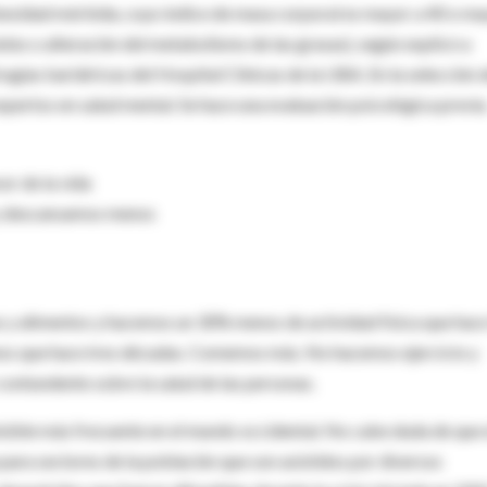
obesidad mórbida, cuyo índice de masa corporal es mayor a 40 o m
es o alteración del metabolismo de las grasas), según explicó a
rugías bariátricas del Hospital Clínicas de la UBA. En la selección 
expertos en salud mental. Se hace una evaluación psicológica previa
or de la vida
 y descansamos menos
s y alimentos y hacemos un 30% menos de actividad física que hac
nos que hace tres décadas. Comemos más. No hacemos ejercicio y
ontundente sobre la salud de las personas.
sible más frecuente en el mundo occidental. No cabe duda de que 
para sectores de la población que son asistidos por diversos