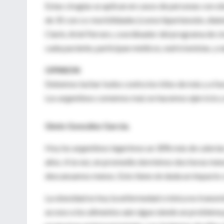
Estas cirugías se aplican en casos de personas con 
de 35 con co-morbilidades (como hipertensión, diabet
Clarín, Ariel Ferraro, coordinador del programa de ci
cada paciente, participan médicos, nutricionistas, y 
OPINION
Debemos luchar todos contra los kilos de más y a fav
Los argentinos comemos mal, no hacemos ejercicio
Ginés González García.
Hoy los argentinos ingerimos un 30% más de caloría
años. A la vez, en promedio dormimos dos horas me
descansamos menos. Esto tiene sin duda un impacto c
La obesidad es hoy la enfermedad crónica no transmi
acceso a los alimentos aún sigue siendo un problema 