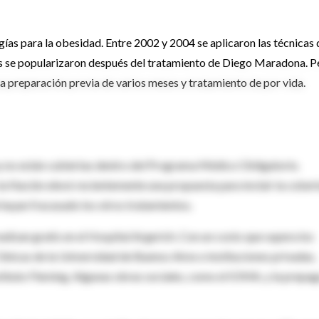
ugías para la obesidad. Entre 2002 y 2004 se aplicaron las técnicas 
ís se popularizaron después del tratamiento de Diego Maradona. P
a preparación previa de varios meses y tratamiento de por vida.
hoy no están cubiertas dentro del Programa Médico Obligatorio.
la Nación elevó recientemente una propuesta para incluir la cober
 hayan fracasado los otros tratamientos.
alizan gratis en el Hospital Argerich. Con un costo que supera los
ínicas de la Universidad de Buenos Aires e instituciones privadas,
nstituto Fleming. Algunas obras sociales, como el IOMA, y la prepa