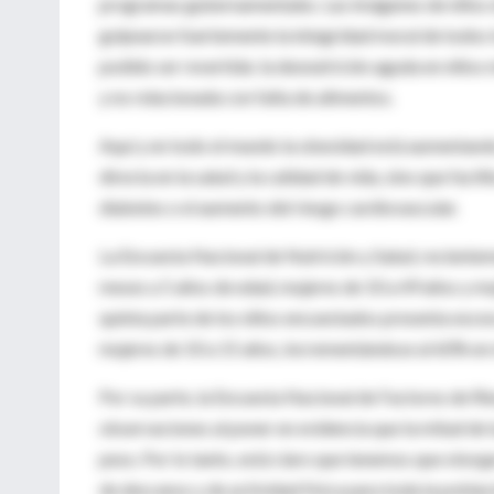
programas gubernamentales. Las imágenes de niños de
golpearon fuertemente la integridad moral de todos lo
podido ser revertida: la desnutrición aguda en niño
y no relacionada con falta de alimentos.
Aquí y en todo el mundo la obesidad está aumentando,
directa en la salud y la calidad de vida, sino que fac
diabetes o el aumento del riesgo cardiovascular.
La Encuesta Nacional de Nutrición y Salud, reciente
meses a 5 años de edad, mujeres de 10 a 49 años y mu
quinta parte de los niños encuestados presenta exce
mujeres de 10 a 15 años, incrementándose al 60% en 
Por su parte, la Encuesta Nacional de Factores de Rie
observaciones al poner en evidencia que la mitad de
peso. Por lo tanto, está claro que tenemos que otorg
de descanso y de actividad física para toda la poblac