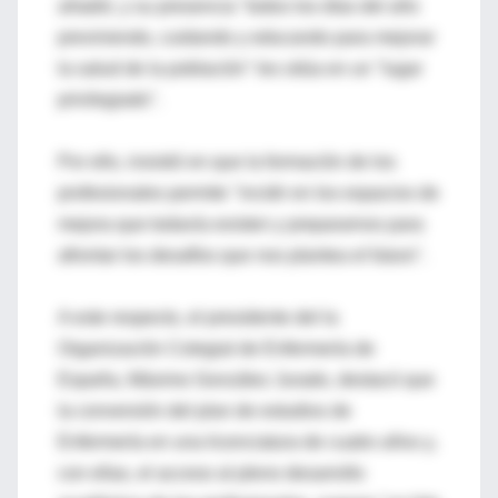
añadió, y su presencia "todos los días del año
previniendo, cuidando y educando para mejorar
la salud de la población" les sitúa en un "lugar
privilegiado".
Por ello, insistió en que la formación de los
profesionales permite "incidir en los espacios de
mejora que todavía existen y prepararnos para
afrontar los desafíos que nos plantea el futuro".
A este respecto, el presidente del la
Organización Colegial de Enfermería de
España, Máximo González Jurado, destacó que
la conversión del plan de estudios de
Enfermería en una licenciatura de cuatro años y,
con ellas, el acceso al pleno desarrollo