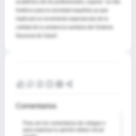
académico de los profesionales, supone "un hito
histórico para la sociedad española ya que
implicará un incremento espectacular de la
calidad de la asistencia sanitaria del Sistema
Nacional de Salud".
Comentarios
Para ver los comentarios de colegas o
para expresar tu opinión debes iniciar