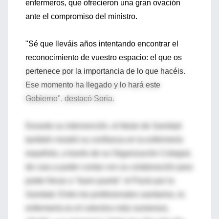
enfermeros, que ofrecieron una gran ovación
ante el compromiso del ministro.
"Sé que lleváis años intentando encontrar el
reconocimiento de vuestro espacio: el que os
pertenece por la importancia de lo que hacéis.
Ese momento ha llegado y lo hará este
Gobierno", destacó Soria.
Durante su intervención, el titular de Sanidad
también mostró su confianza en la enfermería
española, a través de su Organización Colegial,
de cara a poder contar con su colaboración para
poder llevar a "buen puerto" el Pacto por la
Sanidad. Entre los profesionales sanitarios, la
enfermería es el colectivo más numeroso,