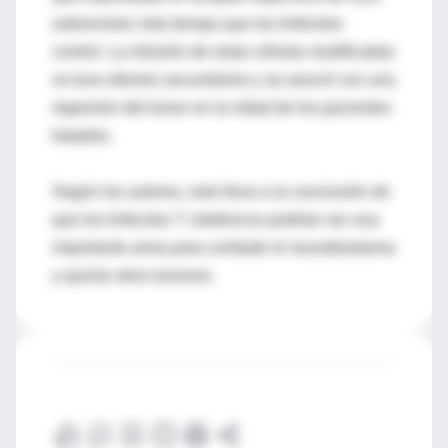
sobrevivían más tiempo que los linfocitos
control. La infusión de estas células modificadas
no tuvo efectos secundarios y se asoció con una
regresión del tumor en la mitad de los pacientes
tratados.
Según los autores, esto lleva a la conclusión de
que los linfocitos T citotóxicos podrían ser una
importante arma para combatir el neuroblastoma
y quizás otros tumores.