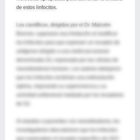
de estos linfocitos.
Los científicos, dirigidos por el Dr. Malcolm
Brenner, superaron esa limitación al modificar
los linfocitos para que expresen un receptor de
antígenos dirigido a una molécula tumoral
denominada G2, expresada por las células de
neuroblastoma humano. Los autores dedujeron
que los linfocitos recibirían una estimulación
óptima, mejorando su supervivencia y su
actividad antitumoral mediada por los receptores
de G2.
Al estudiar a pacientes con neuroblastoma, los
investigadores descubrieron que los linfocitos
que expresaban el receptor específico de GD2