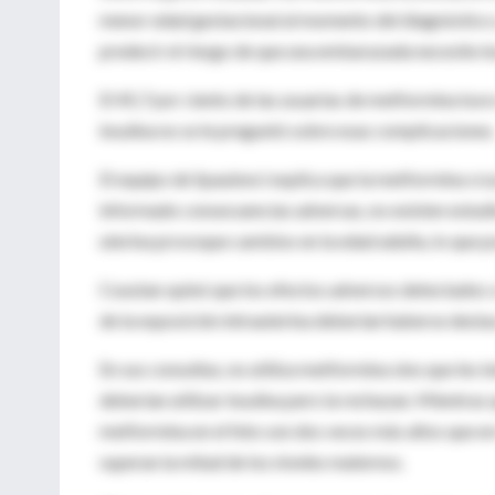
menor edad gestacional al momento del diagnóstico y
predecir el riesgo de que una embarazada necesite ins
El 45,7 por ciento de las usuarias de metformina tuv
insulina no se le preguntó sobre esas complicaciones
El equipo de Spaulonci explica que la metformina cru
informado consecuencias adversas, no existen estudi
uterina provoque cambios en la edad adulta, lo que p
Coustan opinó que los efectos adversos detectados co
de la exposición intrauterina deberían haberse destac
En sus consultas, no utiliza metformina sino que les 
deberían utilizar insulina pero la rechazan. Mientra
metformina en el feto son dos veces más altos que en l
superan la mitad de los niveles maternos.