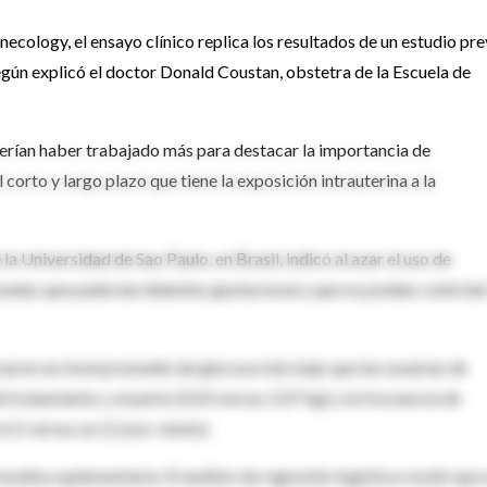
cology, el ensayo clínico replica los resultados de un estudio pre
ún explicó el doctor Donald Coustan, obstetra de la Escuela de
erían haber trabajado más para destacar la importancia de
 corto y largo plazo que tiene la exposición intrauterina a la
la Universidad de Sao Paulo, en Brasil, indicó al azar el uso de
adas que padecían diabetes gestacional y que no podían controlar
zaron un nivel promedio de glucosa más bajo que las usuarias de
 tratamiento y el parto (0,43 versus 2,07 kg) y la frecuencia de
,5 versus un 2,2 por ciento).
ulina suplementaria. El análisis de regresión logística reveló que