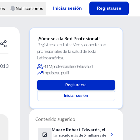
Iniciar sesión
Registrarse
tos
Notificaciones
¡Súmese a la Red Profesional!
Regístrese en IntraMed y conecte con
profesionales de la salud de toda
Latinoamérica.
2013
+1.1 M profesionales de la salud
Impulse su perfil
Registrarse
Iniciar sesión
Contenido sugerido
Muere Robert Edwards, el
Han nacido más de 5 millones de
pionero de la fecundación