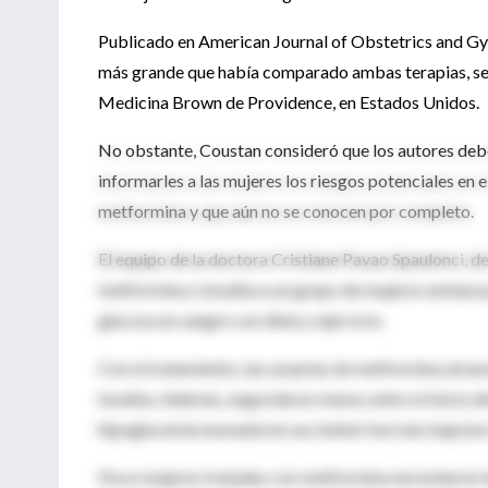
Publicado en American Journal of Obstetrics and Gyne
más grande que había comparado ambas terapias, seg
Medicina Brown de Providence, en Estados Unidos.
No obstante, Coustan consideró que los autores deb
informarles a las mujeres los riesgos potenciales en el
metformina y que aún no se conocen por completo.
El equipo de la doctora Cristiane Pavao Spaulonci, de 
metformina o insulina a un grupo de mujeres embaraz
glucosa en sangre con dieta y ejercicio.
Con el tratamiento, las usuarias de metformina alcan
insulina. Además, engordaron menos entre el inicio del
hipoglucemia neonatal en sus bebés fue más baja (un 6
Doce mujeres tratadas con metformina necesitaron ins