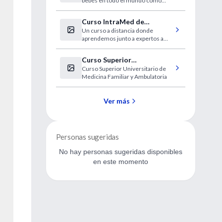
bebés en todo el mundo como
in vitro
resultado de esas técnicas.
Curso IntraMed de
Un curso a distancia donde
búsqueda de información
aprendemos junto a expertos a
biomédica
usar PubMed para seleccionar y
encontrar información científica.
Curso Superior
Curso Superior Universitario de
Universitario de Medicina
Medicina Familiar y Ambulatoria
Familiar y Ambulatoria
Ver más
Personas sugeridas
No hay personas sugeridas disponibles
en este momento