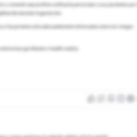
cisó y comentó que prefiere utilizarla para tratar a sus pacientes por 
gliburida durante la gestación.
se si la paciente está adecuadamente informada sobre los riesgos
 entrevista que Reuters Health realizó.