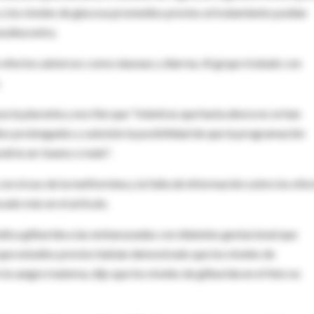
 los niveles de glucosa promedios previos al tratamiento podían
ulina extra.
o efectos adversos como náuseas y diarrea. Al grupo tratado con
.
za la placenta y escribe que "mientras que hasta ahora no se han
os prolongados y subsiste la posibilidad de que la programación
odría ser bueno o malo".
n el uso de la metformina y la falta de información sobre los efe
ado más en el artículo.
indica gliburida a las embarazadas con diabetes gestacional que
s que estudios previos habían demostrado que los niveles de
a sangre materna, dijo que los niveles de gliburida en el feto no