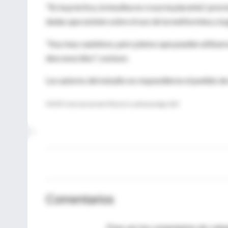
"En la práctica, la insulina no cruza la placenta", pre
dudas que existen sobre el uso de la metformina y la 
"Soy muy cauteloso, pero pienso que pueden utilizar
desconocidos", sostuvo.
Los autores del estudio no respondieron el pedido de
FUENTE: American Journal of Obstetrics and Gynecology, 2013
Comentarios