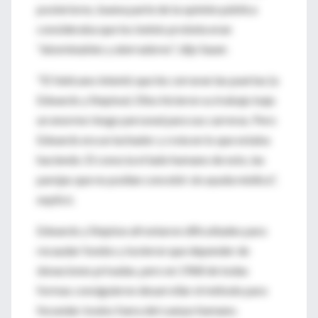
posteriores, buena parte de la opinión pública
consideraba que los bebés probeta eran
"abominables y aterradores", dijo Sauer.
"El Vaticano intentó que les cerraran las puertas (a
Edwards y Steptoe). Ellos hicieron su trabajo bajo
un enorme riesgo personal para sus carreras. Pero
Edwards era un luchador y creía en lo que estaba
haciendo. El conocía el lado humano de esto, las
parejas que no podían concebir sin ayuda médica",
explicó.
Edwards y Steptoe afrontaron dificultades para
recaudar fondos y tuvieron que depender de
donaciones privadas, pero en 1968 de todas
formas consiguieron desarrollar el método para
fecundar óvulos fuera del cuerpo humano.