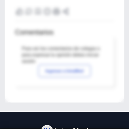
Comentarios
Para ver los comentarios de colegas o
para expresar tu opinión debes iniciar
sesión
Ingresar a IntraMed