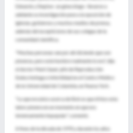
Edwards y Steptoe -un ginecólogo- llevaron a
adelante su investigación pese a la oposición de
iglesias, gobiernos y muchos medios de prensa,
además del escepticismo de sus colegas de la
comunidad científica.
"Muchas personas van por ahí diciendo que son
pioneras, pero este hombre realmente lo era", dijo
el doctor Mark Sauer, jefe de Reproducción
Endocrinóloga e Infertilidad en el Centro Médico
de la Universidad de Columbia, en Nueva York.
"Lo que era único acerca de Bob es que él hizo esta
labor pionera en un momento en que era
inmensamente impopular", comentó.
A fines de la década de 1970 y durante los años