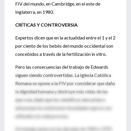
FIV del mundo, en Cambridge, en el este de
Inglaterra, en 1980.
CRÍTICAS Y CONTROVERSIA
Expertos dicen que en la actualidad entre el 1 y el 2
por ciento de los bebés del mundo occidental son
concebidos a través de la fertilización in vitro.
Pero las consecuencias del trabajo de Edwards
siguen siendo controvertidas. La Iglesia Católica
Romana se opone a la FIV por considerar que daña
la dignidad humana y destruye más vidas de las
que crea, dado que los científicos descartan o
almacenan los embriones fecundados que no son
utilizados en cada proceso.
Al trabajar juntos en las décadas de 1960 y 1970,