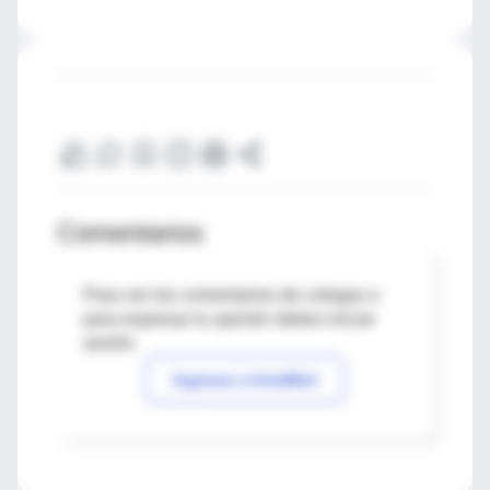
Comentarios
Para ver los comentarios de colegas o
para expresar tu opinión debes iniciar
sesión
Ingresar a IntraMed