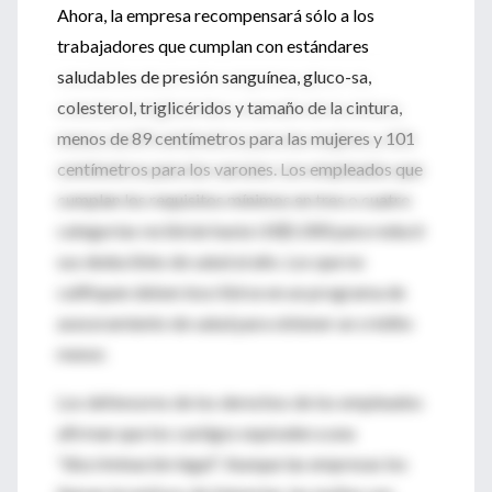
Ahora, la empresa recompensará sólo a los
trabajadores que cumplan con estándares
saludables de presión sanguínea, gluco-sa,
colesterol, triglicéridos y tamaño de la cintura,
menos de 89 centímetros para las mujeres y 101
centímetros para los varones. Los empleados que
cumplan los requisitos mínimos en tres o cuatro
categorías recibirán hasta US$1.000 para reducir
sus deducibles de salud al año. Los que no
califiquen deben inscribirse en un programa de
asesoramiento de salud para obtener un crédito
menor.
Los defensores de los derechos de los empleados
afirman que los castigos equivalen a una
"discriminación legal". Aunque las empresas los