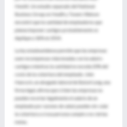
Hewitt. Un estudio separado del National
Business Group on Health y Towers Watson
encontró que la cantidad de empleadores que
planea imponer castigos probablemente se
duplique a 36% en 2014.
La ley estadounidense permite que las empresas
usen recompensas relacionadas con la salud o
castigos mientras la cantidad no exceda 20% del
costo de la cobertura del empleado. John
Hancock, un abogado laboral de Butzel Long, una
firma legal, afirma que si bien las empresas no
pueden recortar legalmente el salario de un
empleado por razones de salud, pueden vin-cular
la cobertura a si esa persona cumple o no ciertas
metas.