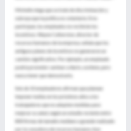
Michelin niega que se trate de discriminación y
subraya que la política es voluntaria. Si no
participan, los empleados no recibirán los
incentivos. Wayne Culberston, director de
recursos humanos de la empresa, señala que los
antiguos planes de incentivos no generaron un
cambio significativo. Por ejemplo, un empleado
podría prometer caminar a diario, sostiene, pero
nunca tener que demostrarlo.
Seis de 10 empleadores afirman que planean
imponer multas en los próximos años a los
trabajadores que no adopten medidas para
mejorar su salud, según un estudio reciente entre
800 firmas de tamaño mediano a grande realizado
por la consultora de recursos humanos Aon