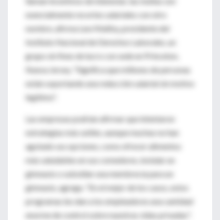
llaman incentivos de bienestar, las multas son
esencialmente recortes salariales con otro
nombre, afirma Lew Maltby, presidente del
Instituto Nacional de Derechos Laborales, un
grupo sin fines de lucro con sede en Princeton,
Nueva Jersey. "Significa que millones de personas
están soportando una reducción salarial sin motivo
legítimo".
Las empresas podrían afirmar que intentaron
estrategias más sutiles, aunque muchas no han
agotado sus opciones, como ofrecer alimentos
más saludables en sus comedores, instalar un
gimnasio o subsidiar una membrecía para un
gimnasio, agrega. "En el mejor de los casos, estos
programas les dan a los empleadores una cantidad
enorme de control sobre nuestras vidas privadas".