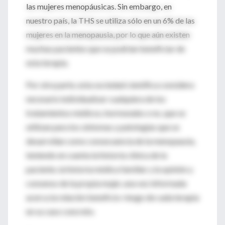
las mujeres menopáusicas. Sin embargo, en
nuestro país, la THS se utiliza sólo en un 6% de las
mujeres en la menopausia, por lo que aún existen
muchas pacientes que se podrían beneficiar de
esta terapia.
Por otra parte, esta sociedad científica considera
necesario individualizar cualquiera de los
tratamientos médicos, hormonales o no, que se
utilizan para los síntomas y patologías que se
desarrollan como consecuencia de la menopausia,
teniendo en cuenta la historia clínica de la
paciente, la historia médica familiar y la opinión y
consenso de la propia mujer, una vez informada
acerca la relación beneficio-riesgo de cada terapia
en su caso concreto.