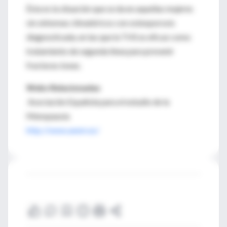
Ésta es la situación que se da en aquellas mujeres
sin síntomas climatéricos con osteoporosis
diagnosticada, en las que la THS es eficaz como
tratamiento de segunda línea para prevenir
fracturas óseas.
Webs Relacionadas
Asociación Española para el estudio de la
Menopausia
http://www.aeem.es/