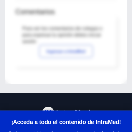
Comentarios
Para ver los comentarios de colegas o
para expresar tu opinión debes iniciar
sesión
Ingresar a IntraMed
¡Acceda a todo el contenido de IntraMed!
Centro de Ayuda