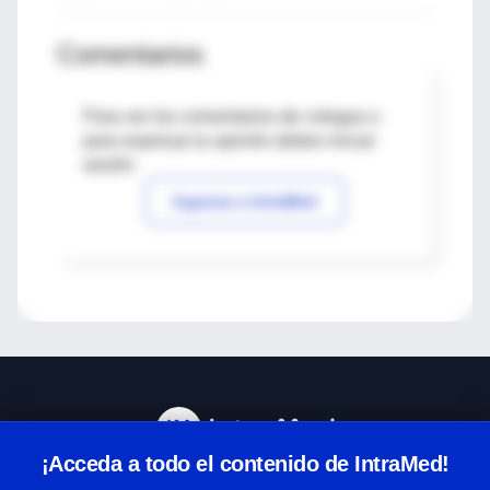
Comentarios
Para ver los comentarios de colegas o
para expresar tu opinión debes iniciar
sesión
Ingresar a IntraMed
¡Acceda a todo el contenido de IntraMed!
Centro de Ayuda