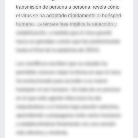
transmisión de persona a persona, revela cómo
el virus se ha adaptado rápidamente al huésped
humano. La tercera fase implica la selección y
estabilización, a medida que el virus gravitó
hacia un genotipo común que fue predominante
hasta el final de la epidemia de SRAS.
Los científicos escriben que su estudio ha
permitido conocer mejor la forma en que el virus
ha evolucionado para acceder a su nuevo
huésped: el ser humano. Se trata de un proceso
en el que este agente infeccioso ha ido
mejorándose a sí mismo bajo presión selectiva,
aprendiendo a propagarse entre seres humanos
y estableciéndose finalmente con una versión
más efectiva y virulenta.