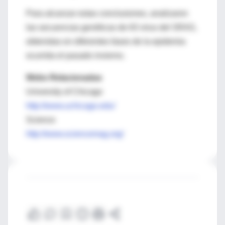
Para alcanzar estas conclusiones, analizaron
las secuencias genéticas de 63 virus del SRAS,
obtenidas en diferentes fases de la epidemia
ocurrida el pasado invierno.
Webs Relacionadas
University of Chicago
http://www.uchicago.edu/
Science
http://www.sciencemag.org/