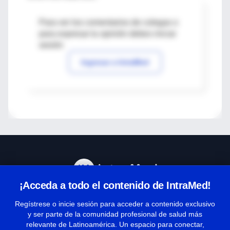
Para ver los comentarios de colegas o
para expresar tu opinión debes iniciar
sesión
Ingresar a IntraMed
¡Acceda a todo el contenido de IntraMed!
Centro de Ayuda
Regístrese o inicie sesión para acceder a contenido exclusivo
y ser parte de la comunidad profesional de salud más
relevante de Latinoamérica. Un espacio para conectar,