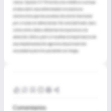
claras. Quizás CCTA incita a los médicos a actuar
al descubrir una enfermedad coronaria no
obstructiva que las pruebas de estrés funcional
por sí solas no detectarían. No está del todo claro
cómo estos datos deberían incorporarse a la
atención clínica, pero sí resaltan la importancia de
una implementación agresiva de prevención
secundaria para los pacientes en riesgo.
Comentarios