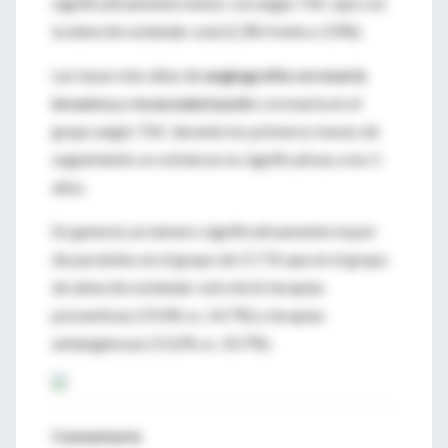
significativamente menor con angio TAC que con
la atención estándar sola (2,3% frente a 3,9%).
Las tasas más altas de
angiografía coronaria
invasiva y revascularizació
n coronaria en el
grupo angio TAC durante los primeros meses de
seguimiento se volvieron no significativas a los 5
años.
En general, un número significativamente mayor
de pacientes en el grupo de CCTA que en el grupo
de atención estándar solo inició terapias
preventivas (19.4% vs. 14.7%) y terapias
antianginosas (13.2% vs. 10.7%).
Comentario