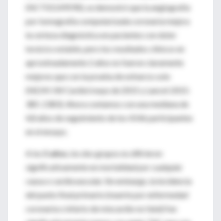
(NCT01149590), se demostró que la angiografía
por tomografía computarizada coronaria mejora
la certeza diagnóstica en pacientes con dolor
torácico estable, pero los resultados clínicos en
aproximadamente 2 años no fueron claramente
mejores que con la prueba de esfuerzo solo
(NEJM JW Cardiol mayo de 2015 y Lancet 2015:
385: 2383). Ahora contamos con una mediana de
4,8 años de seguimiento de los 4146 participantes
en el ensayo.
A los
5 años
, los dos grupos no difirieron
significativamente en mortalidad por cualquier
causa o cardiovascular. Sin embargo, la incidencia
del punto final primario (muerte por enfermedad
coronaria o infarto de miocardio no fatal) fue