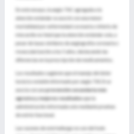
En este ensayo, la angio TAC agregada a la
atención estándar se asoció con una menor
mortalidad por enfermedad coronaria o infarto de
miocardio no fatal que la atención estándar sola, a
pesar de tasas similares de angiografía coronaria o
revascularización a los 5 años, destacando las
diferencias en la prescripción de medicamentos.
Los resultados sugieren que el manejo del dolor
torácico estable informado por angio TACA se
asocia con una
prevención secundaria más
agresiva y mejores resultados
que la
administración informada solo mediante pruebas
de estrés funcional.
Las razones de este hallazgo no son del todo