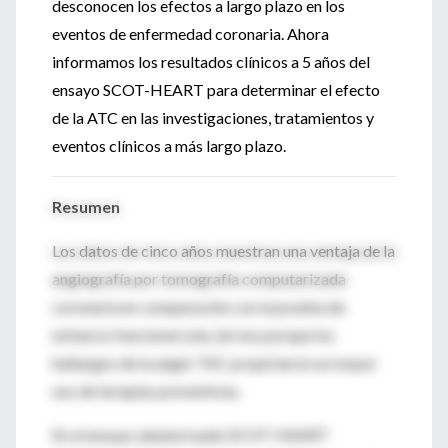
desconocen los efectos a largo plazo en los
eventos de enfermedad coronaria. Ahora
informamos los resultados clínicos a 5 años del
ensayo SCOT-HEART para determinar el efecto
de la ATC en las investigaciones, tratamientos y
eventos clínicos a más largo plazo.
Resumen
Los datos de cinco años muestran una ventaja de la
angiografía por tomografía computarizada
coronaria en comparación con la prueba de
esfuerzo funcional sola, tal vez porque los
hallazgos de la angio TAC propiciaron un mayor
uso de terapias preventivas.
En el ensayo aleatorizado SCOT-HEART