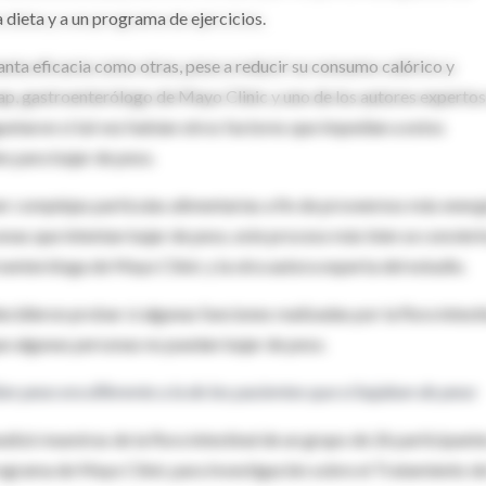
a dieta y a un programa de ejercicios.
nta eficacia como otras, pese a reducir su consumo calórico y
yap, gastroenterólogo de Mayo Clinic y uno de los autores expertos
guntaron si tal vez habían otros factores que impedían a estos
es para bajar de peso.
er complejas partículas alimentarias a fin de proveernos más energ
onas que intentan bajar de peso, este proceso más bien se conviert
enteróloga de Mayo Clinic y la otra autora experta del estudio.
cidieron probar si algunas funciones realizadas por la flora intest
que algunas personas no puedan bajar de peso.
ían peso era diferente a la de los pacientes que sí bajaban de peso
alizó muestras de la flora intestinal de un grupo de 26 participant
rograma de Mayo Clinic para Investigación sobre el Tratamiento de