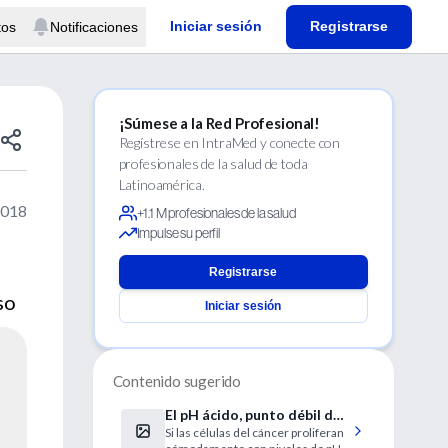
Iniciar sesión
Registrarse
tos
Notificaciones
¡Súmese a la Red Profesional!
Regístrese en IntraMed y conecte con
profesionales de la salud de toda
Latinoamérica.
2018
+1.1 M profesionales de la salud
Impulse su perfil
Registrarse
so
Iniciar sesión
Contenido sugerido
El pH ácido, punto débil de
Si las células del cáncer proliferan
las células cancerosas