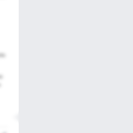
ilo
ás
n