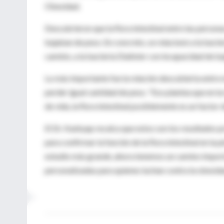
Obesidad.
Descubrieron que la flora intestinal entre las persona
bajaban de peso. En concreto, se relacionó a la bact
cambio, a la bacteria Dialister con incapacidad de ba
Lo más importante fue la relación descubierta entre
perder igual cantidad de peso. "Eso plantea que en la
de vida, la flora intestinal posiblemente es un facto
El Dr. Kashyap recalca que estos son los resultados 
para confirmar la función de la flora intestinal en la
estudio más grande, ahora tenemos un camino importa
personalizadas para quienes luchan contra la obesida