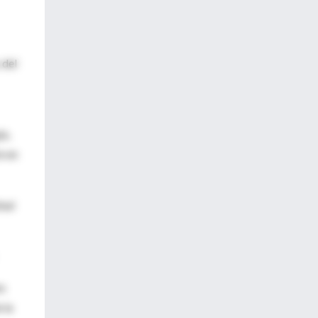
 del
ía,
e en
inal
es
 la