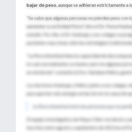
bajar de peso
, aunque se adhieran estrictamente a l
"Se sabe que algunas personas no pierden peso con ta
aumentar su actividad física", dice el Dr. Purna Kash
estudio. Por ello, el Dr. Kashyap y sus colegas se pre
pacientes reaccionar ante las estrategias tradicional
"La flora intestinal tiene la capacidad de descompon
lo cual, normalmente, es bueno; pero en algunas pers
un obstáculo", comenta la Dra. Vandana Nehra, gastro
Los doctores Kashyap y Nehra, junto a sus colegas, de
para aportar más energía serían tal vez la causa de 
La flora intestinal entre las personas que no perd
El equipo investigativo de Mayo Clinic recolectó y an
inscritos entre agosto y septiembre de 2013 en el P