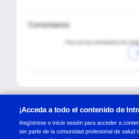
Comentarios
Para ver los comentarios de coleg
I
¡Acceda a todo el contenido de Int
Regístrese o inicie sesión para acceder a conten
ser parte de la comunidad profesional de salud 
Centro de Ayuda