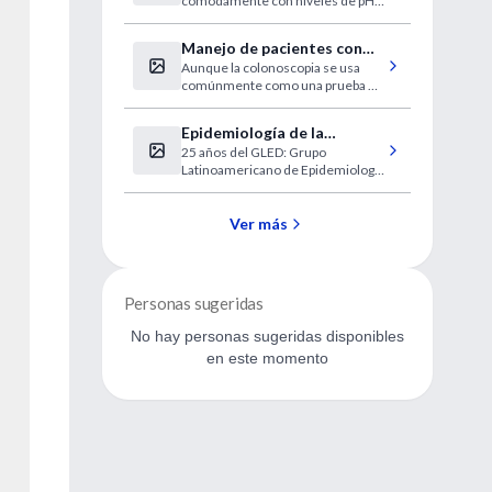
cómodamente con niveles de pH
alcalinos, entonces serían más
sensibles al pH ácido
Manejo de pacientes con
Aunque la colonoscopia se usa
hemorragia
comúnmente como una prueba de
gastrointestinal baja
diagnóstico y un posible
procedimiento terapéutico, no
Epidemiología de la
está claro si el uso temprano de la
25 años del GLED: Grupo
Diabetes
colonoscopia se asocia con
Latinoamericano de Epidemiología
mejores resultados clínicos
de la Diabetes
Ver más
Personas sugeridas
No hay personas sugeridas disponibles
en este momento