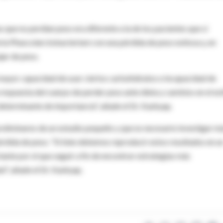
s que no perdían peso era diferente a la de los pacientes que sí
eria Phascolarctobacterium con una pérdida de peso exitosa y, en
jar de peso.
 mayor capacidad de usar ciertos carbohidratos e incapacidad de
 respuesta del cuerpo de perder peso ante dieta y cambios en el est
r determinante de importancia", añade el Dr. Kashyap.
preliminares de un estudio pequeño y que es necesario investigar m
 pérdida de peso. "Si bien debemos reproducir estos resultados en u
nte por el que seguir a fin de encontrar estrategias más
d", añade el Dr. Kashyap.