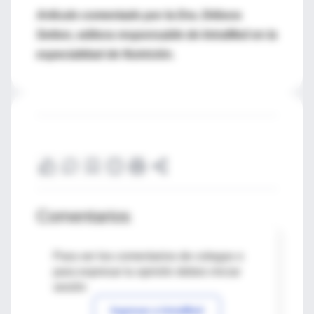
Artículo comentado por la Dra. Débora
Setton, editora responsable de IntraMed en la
especialidad de Nutrición.
Comentarios
Para ver los comentarios de colegas o
para expresar tu opinión debes iniciar
sesión
Ingresar a IntraMed