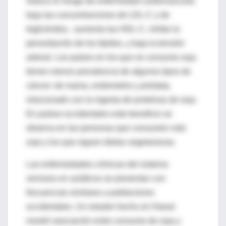
reduce el riesgo de enfermedad cardiovascular,
baja las concentraciones de LDL-C y de
triglicéridos, aumenta las HDL-C, inhibe la
peroxidación de los lípidos, y baja la tensión
arterial. Los países en los que se consume soja
tienen menos prevalencia de algunos tipos de
cáncer: de mama, endometrio y próstata,
relacionado con la ingesta de proteínas de soja.
En países occidentales este beneficio se
observa en las personas que consumen más
soja y los que siguen dietas vegetarianas.
Las enfermedades crónicas del sistema
nervioso en asiáticos se presentan con
frecuencias similares a poblaciones
occidentales. Un estudio hecho en Hawai
mostró asociación entre consumo de soja y