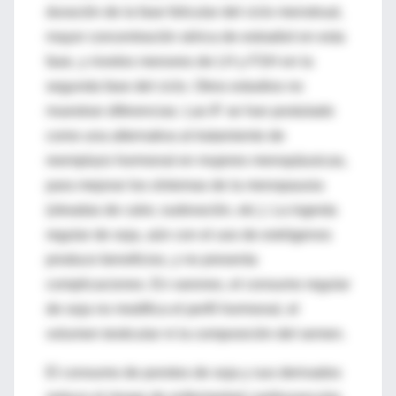
duración de la fase folicular del ciclo menstrual,
mayor concentración sérica de estradiol en esta
fase, y niveles menores de LH y FSH en la
segunda fase del ciclo. Otros estudios no
muestran diferencias. Las IF se han postulado
como una alternativa al tratamiento de
reemplazo hormonal en mujeres menopáusicas,
para mejorar los síntomas de la menopausia
(oleadas de calor, sudoración, etc.). La ingesta
regular de soja, aún con el uso de estrógenos
produce beneficios, y no presenta
complicaciones. En varones, el consumo regular
de soja no modifica el perfil hormonal, el
volumen testicular ni la composición del semen.
El consumo de porotos de soja y sus derivados