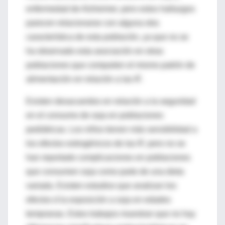
enfermedad de Alzheimer, pero estos hallazgos
parecen relacionarse con alguna otra
característica de esta población, ya que no se
ha observado esta asociación en otras
poblaciones que comparten el mismo patrón de
alimentación en relación a las IF.
Existen desacuerdos en relación a la seguridad
en el consumo de soja en poblaciones
pediátricas. Los niños tienen más sensibilidad a
los efectos estrogénicos de las IF, pero no se
han reportado complicaciones en poblaciones
que consumen soja como parte de una dieta
variada. Existen estudios que analizan los
efectos d la exposición a soja en edades
tempranas. Estos trabajos muestran que no hay