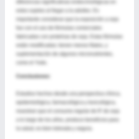
diferencias significativas endocrinológicas en
estos sujetos al llegar a la adultez. Es
importante considerar que la exposición a soja
fue con el uso de fórmulas comerciales
fabricadas con proteínas de soja. Estas fórmulas
están modificadas: tienen menos fitatos, y
suplementación de algunos micronutrientes,
como el Yodo.
Conclusiones:
Estudios hechos desde una perspectiva clínica,
epidemiológica, farmacológica y toxicológica,
muestran que el consumo regular de IF de soja
a lo largo de los años, produce beneficios para
la salud, es bien tolerada y segura.