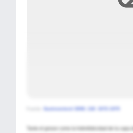
Fuente
:
Gastroenterol 2000; 118: 1072-1079
Tanto el grosor como la hidrofobicidad de la capa