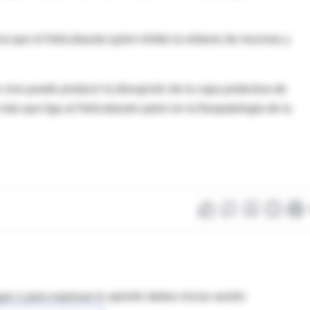
a que el Helicobacter pylori inhibe la síntesis de mucinas y
 vivo puede producir la disrupción de la capa protectiva de
s que liga al Helicobacter pylori en la fisiopatología de la
as o para expresar tu opinión debes iniciar sesión