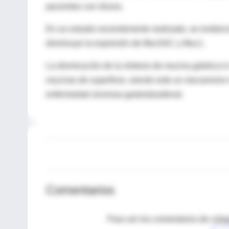
pacientes con úlcera.
En un estudio recientemente realizado, se evidenci
disminuye la expresión de Muc5AC y Muc1.
La disminución de la síntesis de mucina gástrica in
mucinas de superficie, siendo este un mecanismo má
enfermedad ulcerosa gastroduodenal.
Comentarios
Para ver los comentarios de coleg