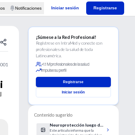
Iniciar sesión
Registrarse
tos
Notificaciones
¡Súmese a la Red Profesional!
Regístrese en IntraMed y conecte con
profesionales de la salud de toda
Latinoamérica.
2001
+1.1 M profesionales de la salud
Impulse su perfil
i
Registrarse
Iniciar sesión
l
Contenido sugerido
Neuroprotección luego de
Este artículo informa que la
un Accidente Cerebro