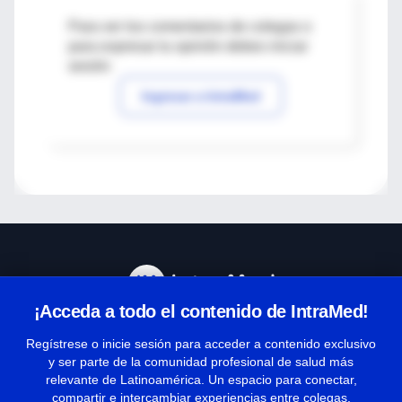
Para ver los comentarios de colegas o
para expresar tu opinión debes iniciar
sesión
Ingresar a IntraMed
¡Acceda a todo el contenido de IntraMed!
Centro de Ayuda
Regístrese o inicie sesión para acceder a contenido exclusivo
y ser parte de la comunidad profesional de salud más
relevante de Latinoamérica. Un espacio para conectar,
Términos y condiciones
compartir e intercambiar experiencias entre colegas.