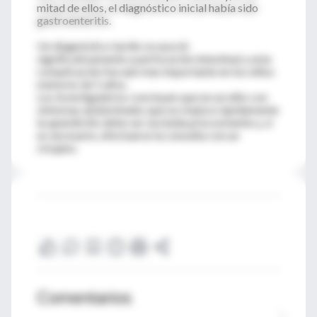
mitad de ellos, el diagnóstico inicial había sido
gastroenteritis.
Un diagnóstico tardío se asoció
significativamente a perforación intestinal y esta
complicación fue aún más importante en los niños
menores de 5 años.
Los investigadores concluyen que en un niño con
síntomas abdominales que no mejora rápidamente
la apendicitis debe ser excluída precozmente y, si
es necesario, efectuarse la consulta con un
cirujano.
Comentarios