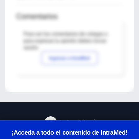
Comentarios
Para ver los comentarios de colegas o
para expresar tu opinión debes iniciar
sesión
Ingresar a IntraMed
¡Acceda a todo el contenido de IntraMed!
Centro de Ayuda