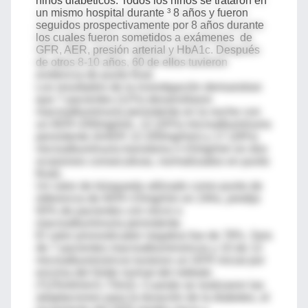
niños diabéticos. Todos los niños se trataron en
un mismo hospital durante ³ 8 años y fueron
seguidos prospectivamente por 8 años durante
los cuales fueron sometidos a exámenes de
GFR, AER, presión arterial y HbA1c. Después
de otros 8-10 años, 60 de ellos tuvieron
evidencia de punto final.
Los resultados de la investigación demuestran
que 7 pacientes (12%) desarrollaron
macroalbuminuria persistente en la noche con
un AER>200mg/min, 12 (20%) microalbuminuria
persistente (AAER 12-200mg/min) y 17 (28%)
microalbuminuria transitoria (>15mg/min en dos
ocasiones consecutivas, normalizados en punto
final).
Un valor de búsqueda utilizado como punto de
referencia de AER>15mg/min en 24hs, predijo
93% de pacientes con micro o
macroalbuminuria persistente.
El valor pronosticador negativo fue de 78%. Seis
de 7 pacientes macroalbuminúricos y 10 de 12
microalbuminúricos tuvieron un GFR inicial por
encima del límite normal del método
(³125ml/min/1.73m2). Cuando se realizaron las
adaptaciones para la duración de la diabetes, el