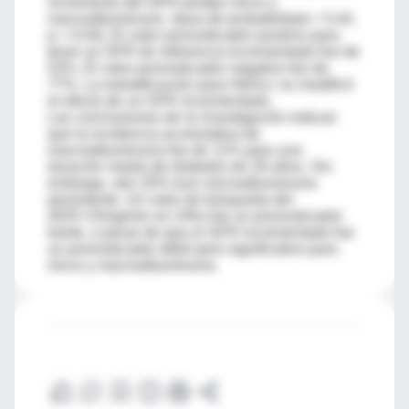
incremento del GFR predijo micro y
macroalbuminuria (tasa de probabilidad = 5.44,
p = 0.04). El valor pronosticador positivo para
tener un GFR de referencia incrementado fue de
53%. El valor pronosticador negativo fue de
77%. La estratificación para HbA1c no modificó
el efecto de un GFR incrementado.
Las conclusiones de la investigación indican
que la incidencia acumulativa de
macroalbuminuria fue de 12% para una
duración media de diabetes de 29 años. Sin
embargo, otro 20% tuvo microalbuminuria
persistente. Un valor de búsqueda del
AER>15mg/min en 24hs fue un pronosticador
fuerte, a pesar de que el GFR incrementado fue
un pronosticador débil pero significativo para
micro y macroalbuminuria.