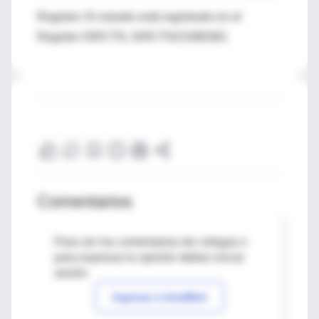
Registro: El estudio está registrado en el
Registro ISRCTN, ISRCTN21086382.
Comentarios
Para ver los comentarios de colegas o
para expresar tu opinión debes iniciar
sesión
Ingresar a IntraMed