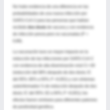
No hubo evidencia de una diferencia en las
probabilidades de una nueva infección por
SARS-CoV-2 para las personas que habían
recibido
dos dosis
de vacuna y con evidencia
de infección previa pero no vacunadas (P =
0,89).
La vacunación tuvo un mayor impacto en la
reducción de las infecciones por SARS-CoV-2
con evidencia de alta diseminación viral Ct <30
(reducción del 88% después de dos dosis; IC
del 95%: 80% a 93%; P <0,001) y con síntomas
autoinformados % de reducción después de dos
dosis; IC del 95%: 82 a 94%; P <0,001); los
efectos fueron similares para diferentes patrones
de positividad genética.