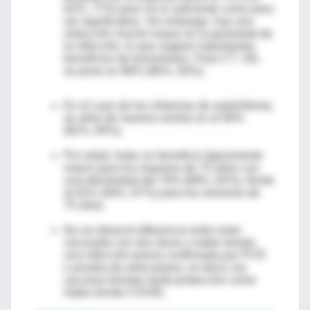
62%, 77%) pero no lo suficiente como para
ser significativo. Sin embargo, hay una
reducción mucho mayor en la gravedad de
la infección, lo que sugiere importantes
beneficios de transmisión. Para CT <30,
se pone en 88% (80%, 93%).
En el caso de los síntomas de autoinforme,
se sitúa de manera similar en el 90%
(82%, 94%).
Por edad, hubo un beneficio ligeramente
mayor para los mayores de 75 años con
una efectividad del 76% (68%, 82%), frente
al 62% (56%, 67%) para los menores de
75 años.
No se observó diferencia entre estar
vacunado con dos dosis y haber tenido
una infección previa confirmada por PCR
o prueba de anticuerpos; es decir, las
vacunas brindan tanta protección como
haber tenido COVID.