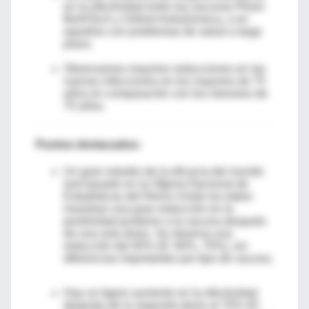
en la efectividad entre las vacunas Pfizer-
BioNTech y Oxford-AstraZeneca, o en
aquellos con problemas de salud a largo
plazo.
Observamos mayores reducciones en las
nuevas infecciones en los mayores de 75
años en comparación con los menores de
75 años.
Puntos destacados:
Un gran estudio de la eficacia del mundo
real basado en la Ofginia Nacional de
Estadísticas del Reino Unido los datos
muestran una gran reducción en la
positividad posterior a la vacuna después
de una sola dosis. Se observa una
reducción del 65% (IC 60%, 70%), sin
diferencias importantes por tipo de vacuna.
Hay un ligero aumento en la efectividad
después de la segunda dosis al 70% (IC