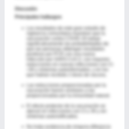
Discusión
Principales hallazgos
Los resultados de este gran estudio de
vigilancia comunitaria muestran que la
vacunación contra COVID-19 redujo
significativamente las probabilidades de
que las personas obtengan resultados
positivos por PCR con una nueva
infección por SARS-CoV-2, con mayores
reducciones en nuevas infecciones con Ct
<30 y síntomas autoinformados, y en los
que habían recibido 2 dosis de vacuna.
Las reducciones proporcionadas por la
vacunación fueron similares a las
proporcionadas por la inmunidad natural.
El efecto protector de la vacunación se
atenuó en infecciones con Ct ≥ 30 y sin
síntomas autonotificados.
No hubo evidencia de ninguna diferencia