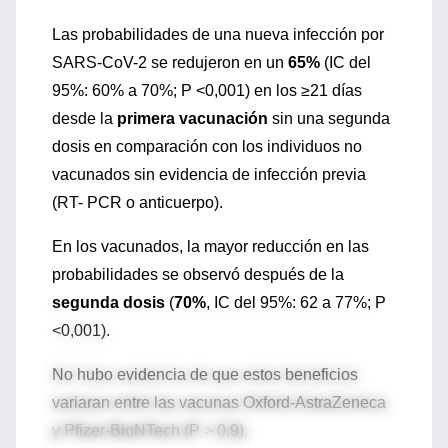
Las probabilidades de una nueva infección por
SARS-CoV-2 se redujeron en un
65%
(IC del
95%: 60% a 70%; P <0,001) en los ≥21 días
desde la
primera vacunación
sin una segunda
dosis en comparación con los individuos no
vacunados sin evidencia de infección previa
(RT- PCR o anticuerpo).
En los vacunados, la mayor reducción en las
probabilidades se observó después de la
segunda dosis
(
70%
, IC del 95%: 62 a 77%; P
<0,001).
No hubo evidencia de que estos beneficios
variaran entre las vacunas Oxford-AstraZeneca
y Pfizer-BioNTech (P > 0,9).