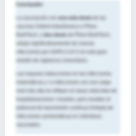
Conclusión
La vacunación con
una sola dosis
de las
vacunas Oxford-AstraZeneca o Pfizer-
BioNTech, o
dos dosis
de Pfizer-BioNTech,
redujo significativamente las nuevas
infecciones por SARS-CoV-2 en este gran
estudio de vigilancia comunitaria.
Las mayores reducciones en las infecciones
sintomáticas y / o infecciones con una carga
viral más alta se reflejan en tasas reducidas de
hospitalizaciones / muertes, pero resaltan el
potencial de transmisión continua limitada de
infecciones asintomáticas en individuos
vacunados.