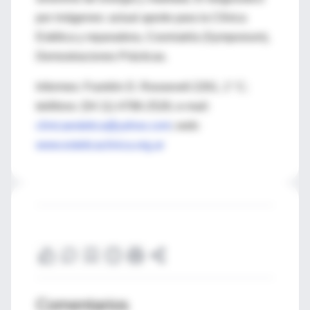
por imágenes: actual aporte para la Clínica
Estética y reparadora, Cosmiatría (Symposium),
Demostraciones Prácticas.
Informes: Franklin D. Roosevelt 2261, 1° C;
teléfono: (54 11) 4786-2526; e-mail:
clinicaestetica@yahoo.com
; web:
www.esteticaclinica.org.ar
Comentarios