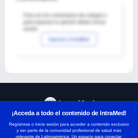
Para ver los comentarios de colegas o
para expresar tu opinión debes iniciar
sesión
Ingresar a IntraMed
¡Acceda a todo el contenido de IntraMed!
Centro de Ayuda
Regístrese o inicie sesión para acceder a contenido exclusivo
y ser parte de la comunidad profesional de salud más
relevante de Latinoamérica. Un espacio para conectar,