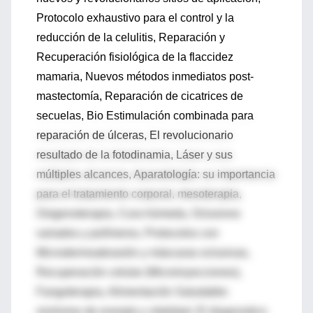
Protocolo exhaustivo para el control y la
reducción de la celulitis, Reparación y
Recuperación fisiológica de la flaccidez
mamaria, Nuevos métodos inmediatos post-
mastectomía, Reparación de cicatrices de
secuelas, Bio Estimulación combinada para
reparación de úlceras, El revolucionario
resultado de la fotodinamia, Láser y sus
múltiples alcances, Aparatología: su importancia
para el tratamiento corporal, mesoterapia,
Oxigenoterapia, Cura húmeda, Oclusivos
variados y polímeros, Protocolos con
Microdermoabrasión y máscaras oclusivas,
Recuperación celular (Microinyecciones),
Fangoterapia, Alimentación Saludable:
sinónimo de energía y vitalidad, El diagnostico