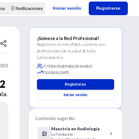
Iniciar sesión
Registrarse
tos
Notificaciones
¡Súmese a la Red Profesional!
Regístrese en IntraMed y conecte con
profesionales de la salud de toda
Latinoamérica.
2002
+1.1 M profesionales de la salud
Impulse su perfil
02
Registrarse
la.
Iniciar sesión
Contenido sugerido
Maestría en Audiología
La Fundacion