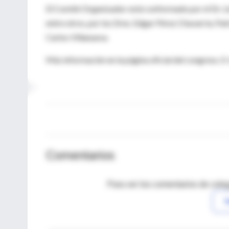
El Comité Organizador está conformado por el Dr. Li
entre otros, por los Dres. Edgar Pérez Chavarría, P
Carlos Villanueva.
Más información en la página oficial del congreso. E
Comentarios
Para ver los comentarios de coleg
I