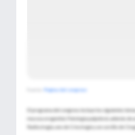
Fuente
:
Página del congreso
El programa del congreso incluye los siguientes tem
mucosa orogenital, Patología palpebral, además de u
Radiocirugía, uno de Criocirugía y un cursillo de Cir