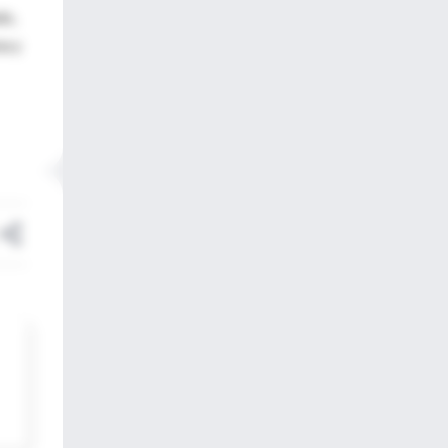
do,
na y