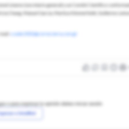
onel Linares (secretario general) y un Comité Científico conforma
atricia Chang, Manuel García, Maritza Kimmerfeldt, Guillermo Leto
-mail:
ccader2002@correo.terra.com.gt
as o para expresar tu opinión debes iniciar sesión
ngresar a IntraMed