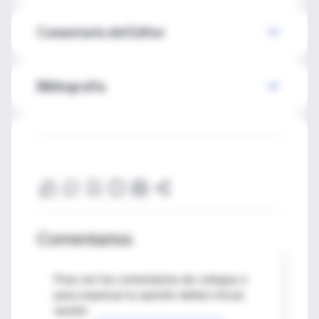
Comentario del Editor
Bibliografía
Comentarios
Para ver los comentarios de colegas o
para expresar tu opinión debes iniciar
sesión