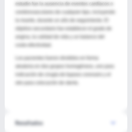
estudio fue la ausencia de eventos cardíacos o
cerebrovasculares de cualquier tipo, incluyendo
la muerte, durante un año de seguimiento. El
objetivo secundario fue establecer el grado de
angina, la calidad de vida y un balance del
costo-efectividad.
Los pacientes fueron divididos en forma
aleatoria en dos grupos homogéneos, uno para
indicación de cirugía de bypass coronario y el
otro para colocación de stents.
Resultados