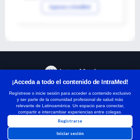
Ingresar a IntraMed
¡Acceda a todo el contenido de IntraMed!
Centro de Ayuda
Regístrese o inicie sesión para acceder a contenido exclusivo
y ser parte de la comunidad profesional de salud más
relevante de Latinoamérica. Un espacio para conectar,
Términos y condiciones
compartir e intercambiar experiencias entre colegas.
| Políticas de privacidad
Registrarse
| Todos los derechos reservados | Copyright 1997-2026
Iniciar sesión