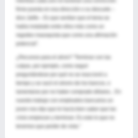
mientras cada uno no tuvieran una convicción
firme puesta en esa dirección o su descarte –
dice Jalife–. Es que sentían que el tema se
había instalado entre ellos más como un
regodeo masoquista que como una afirmación
potencial”.
¿Recursos para el alivio? “Terminar con las
culpas, por ejemplo, como seguir
preguntándose por qué no se reaccionó a
tiempo y se sacó el ahorro de los bancos, o
lamentarse por no haber comprado dólares... En
nuestro trabajo con empleados bancarios un
joven nos dijo que le hacía bien saber que las
crisis empiezan y terminan. Es esto lo que no
tenemos que perder de vista.”