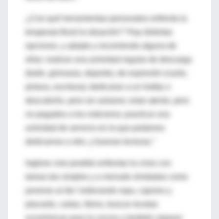
¿Con qué herramientas personales enfrenta la
terapeuta floral la situación? “Hay distintas
opciones, y adopto y recomiendo alguna de
ellas: realizar una actividad regular de descarga
(baile, gimnasia, deporte), de expresión (canto,
pintura, escritura); dedicarse a un hobby o
descubrirlo, pero sin aislarse; estar atento, pero
no pegados a los noticieros; practicar una
actividad de servicio en la que podamos
dedicarnos a otro, y buenas lecturas.”
Inglese cree posible enfrentar la crisis con
tareas tan simples y a menudo olvidadas como
ponerse al día “ordenando ropa, cajones y
placards, cartas, libros, buscar recetas
económicas para la cocina y también separar