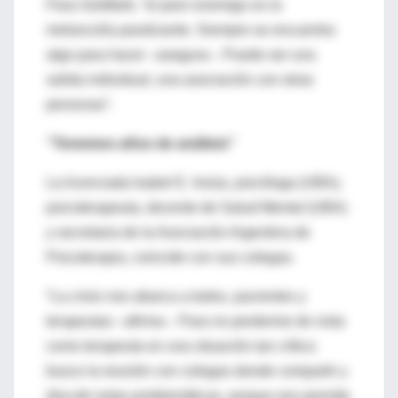
Para Goldfarb, “el peor enemigo es la
melancolía paralizante. Siempre se encuentra
algo para hacer –asegura–. Puede ser una
salida individual, una asociación con otras
personas”.
“Tenemos años de análisis”
La licenciada Isabel E. Insúa, psicóloga (UBA),
psicoterapeuta, docente de Salud Mental (UBA)
y secretaria de la Asociación Argentina de
Psicoterapia, coincide con sus colegas.
“La crisis nos abarca a todos, pacientes y
terapeutas –afirma–. Para no perderme de vista
como terapeuta en una situación tan crítica
busco la reunión con colegas donde compartir y
discutir estas problemáticas, porque eso permite