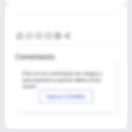
Comentarios
Para ver los comentarios de colegas o
para expresar tu opinión debes iniciar
sesión
Ingresar a IntraMed