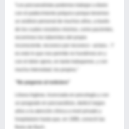
“Los psicoanalistas podemos trabajar a diario
con el padecimiento psíquico porque tenemos
un análisis personal de muchos años, a través
de los cuales nosotros mismos, como pacientes,
recorrimos los laberintos del propio
inconsciente, recoveco por recoveco –aclara–. Y
es esto lo que nos permite no hundirnos en y
con el dolor ajeno, en tanto trabajamos, y con
mucha intensidad, los propios.”
“No pegarse al noticiero”
Liliana Inglese, licenciada en psicología y con
un posgrado en psicoanálisis, dedicó largos
años a la atención clínica a nivel privado y
hospitalario hasta que, en 1986, conoció las
flores de Bach.