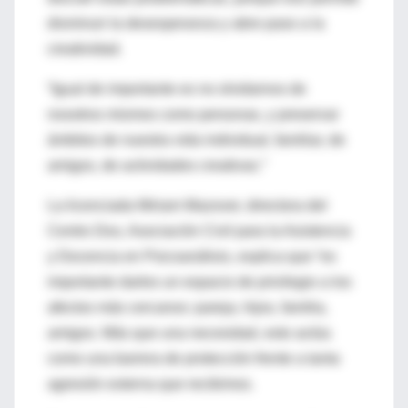
disminuir la desesperanza y abre paso a la
creatividad.
“Igual de importante es no olvidarnos de
nosotros mismos como personas, y preservar
ámbitos de nuestra vida individual, familiar, de
amigos, de actividades creativas.”
La licenciada Miriam Mazover, directora del
Centro Dos, Asociación Civil para la Asistencia
y Docencia en Psicoanálisis, explica que “es
importante darles un espacio de privilegio a los
afectos más cercanos: pareja, hijos, familia,
amigos. Más que una necesidad, esto actúa
como una barrera de protección frente a tanta
agresión externa que recibimos.