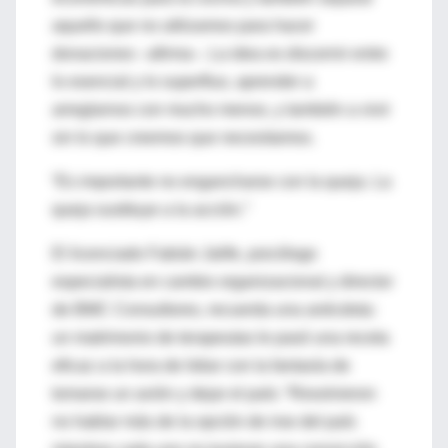
aquello que no utilizamos para hacer
donaciones –afirma–. La idea es discernir entre
lo esencial y lo superfluo, aprender a
arreglarnos con mucho menos, y también a vivir
sin lo que creemos que necesitamos.
“Es importante no engancharse con la queja. La
queja sustituye a la acción.”
El licenciado Fabián Jalife, psicólogo
especialista en cambio organizacional y director
de BMC Consultores, recuerda una anécdota:
un matrimonio de terapeutas le pasó una receta
eficaz a la hora de lidiar con la fantasía de
tomarse un avión y dejar el país: “Resolvieron
no hablar más de la opción de irse del país