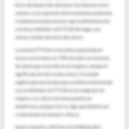
inicio del desarrollo del tumor de mama en estos
ratones y a la supresión de la metástasis pulmonar.
Continuaron hasta mostrar que la administración
oral de un inhibidor de PTP1B dio lugar a un
retraso similar del inicio del cáncer.
La enzima PTP1B se encuentra expresada en
exceso en al menos un 70% de todos los tumores
de mama que se producen en mujeres, aunque el
significado de ello se desconoce. El estudio
sugiere que una terapia que combine trastuzumab
con un inhibidor de PTP1B en un subgrupo de
mujeres con cáncer de mama podría ser
beneficiosa, aunque esto es algo que debería ser
comprobado en ensayos clínicos.
Nature Genetics 2007;doi:10.1038/ng1963