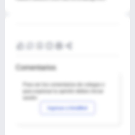
Comentarios
Para ver los comentarios de colegas o
para expresar tu opinión debes iniciar
sesión
Ingresar a IntraMed