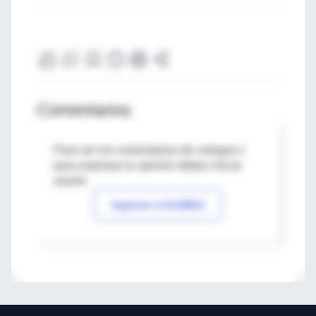
Comentarios
Para ver los comentarios de colegas o
para expresar tu opinión debes iniciar
sesión
Ingresar a IntraMed