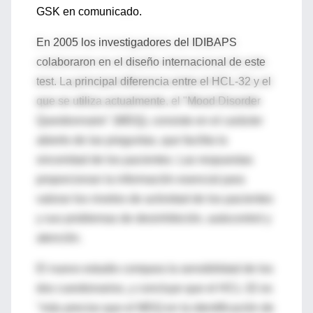
GSK en comunicado.
En 2005 los investigadores del IDIBAPS
colaboraron en el diseño internacional de este
test. La principal diferencia entre el HCL-32 y el
que se utiliza actualmente, el "Mood Disorder
Questionnaire" (MDQ), consiste en el carácter
abierto de las preguntas, que facilita la
sinceridad de los pacientes. Las respuestas
proporcionan la información esencial para
valorar los niveles de actividad de los pacientes
y sus problemas de desinhibición, autocontrol y
atención.
El nuevo estudio compara la sensibilidad de los
dos cuestionarios, y concluye que el HCL-32 es
"más preciso que el MDQ en la identificación de