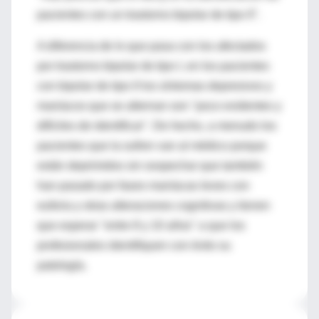
pacientes con un trastorno bipolar de tipo II".
A diferencia de lo que pasa con los afectados
por trastorno bipolar de tipo I, en los pacientes
con bipolar de tipo II los síntomas depresivos y
maníacos que se alternan son "poco evidentes y
difíciles de identificar". De hecho, a menudo los
pacientes que la sufren van al médico porque
están deprimidos sin sospechar que también
han pasado por fases maníacas leves con
euforia y otras alteraciones cognitivas y tienen
que esperar "entre 8 y 10 años" a que los
profesionales identifiquen con éxito su
patología.