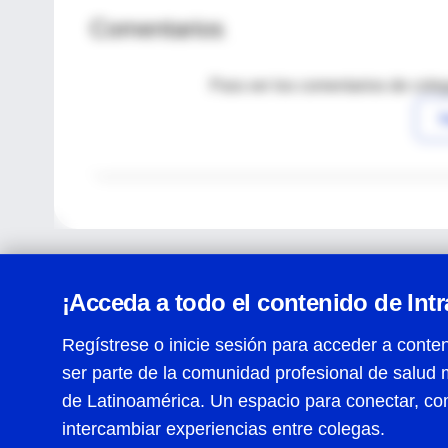
Comentarios
Para ver los comentarios de coleg
I
¡Acceda a todo el contenido de Int
Regístrese o inicie sesión para acceder a conten
ser parte de la comunidad profesional de salud 
Centro de Ayuda
de Latinoamérica. Un espacio para conectar, co
Términos y condiciones
| Políticas de privacidad
| Todos
intercambiar experiencias entre colegas.