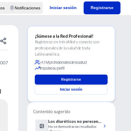
Iniciar sesión
Registrarse
tos
Notificaciones
¡Súmese a la Red Profesional!
Regístrese en IntraMed y conecte con
profesionales de la salud de toda
Latinoamérica.
2007
+1.1 M profesionales de la salud
Impulse su perfil
Registrarse
Iniciar sesión
l
Contenido sugerido
Los diuréticos no perecen
No se demostraron resultados
eficaces para prevenir la