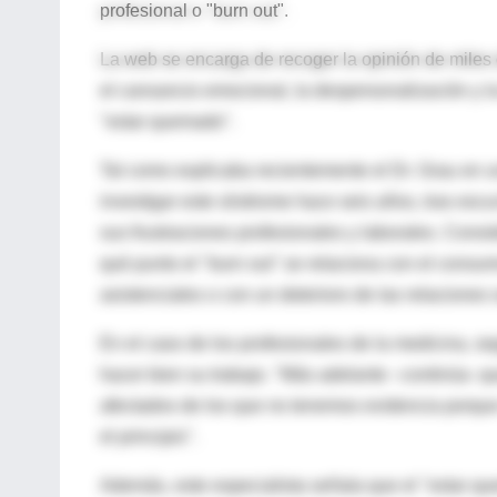
profesional o "burn out".
La web
se encarga de recoger la opinión de miles 
el cansancio emocional, la despersonalización y la
"estar quemado".
Tal como explicaba recientemente el Dr. Grau en 
investigar este síndrome hace seis años, tras es
sus frustraciones profesionales y laborales. Consi
qué punto el "burn out" se relaciona con el consu
asistenciales o con un deterioro de las relaciones 
En el caso de los profesionales de la medicina, se
hacer bien su trabajo. "Más adelante –continúa- 
afectados de los que no tenemos evidencia porque
el principio".
Además, este especialista señala que el "estar q