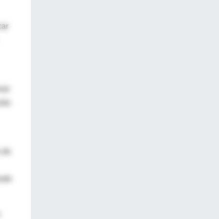
car
sar
sta
s de
esde
o