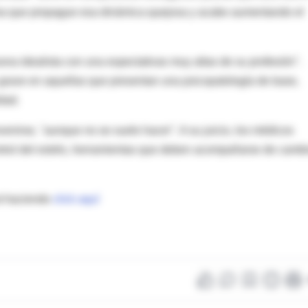
ma que propague esa dinámica quejosa y acabe aumentando el
ona idealista con una expectativas muy altas de su profesión".
rave en aquellas que presentan una psicopatología de base,
dad.
enirse, "aunque no se suele hacer". A su juicio, los médicos
ntrol del estrés, herramientas que deben acompañarse de camb
t haciendo
click aquí