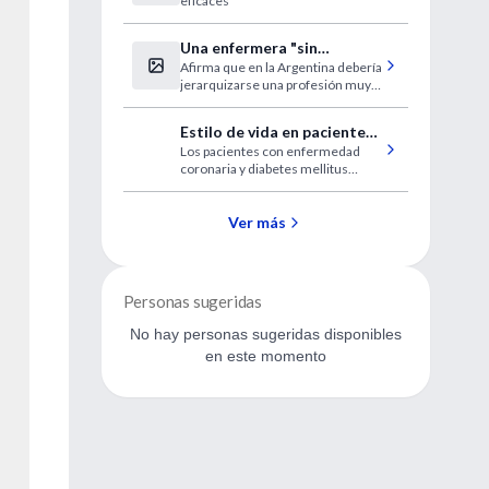
eficaces
preeclampsia
Una enfermera "sin
Afirma que en la Argentina debería
fronteras"
jerarquizarse una profesión muy
útil en la atención primaria.
Estilo de vida en pacientes
Los pacientes con enfermedad
con enfermedad coronaria
coronaria y diabetes mellitus
y diabetes
pueden realizar un programa de
modificación del estilo de vida que
determina la mejoría de los
Ver más
factores de riesgo coronarios
Personas sugeridas
No hay personas sugeridas disponibles
en este momento