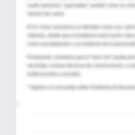
cuatro personas "quemadas" pueden crear un cli
número de casos.
El Dr. Grau caracteriza al afectado como una "pers
Además, añade que el problema será mucho más g
como una depresión o un trastorno de la personali
Finalmente, considera que el "burn out" puede prev
necesitan conocer técnicas de comunicación y co
institucionales y sociales.
* Ingrese a la encuesta sobre Sindrome de Burnou