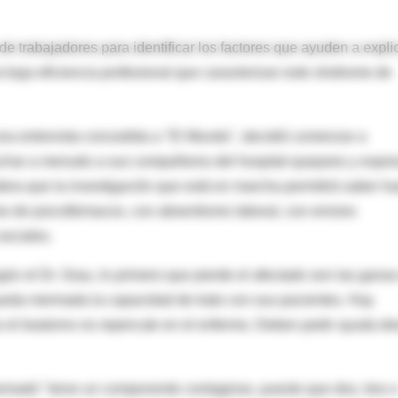
de trabajadores para identificar los factores que ayuden a expli
 baja eficiencia profesional que caracterizan este síndrome de
una entrevista concedida a "El Mundo", decidió comenzar a
cuchar a menudo a sus compañeros del hospital quejares y expre
dera que la investigación que está en marcha permitirá saber ha
mo de psicofármacos, con absentismo laboral, con errores
sociales.
gún el Dr. Grau, lo primero que pierde el afectado son las gana
queda mermada la capacidad de trato con sus pacientes. Hay
 el trastorno no repercute en el enfermo. Deben pedir ayuda d
uemado" tiene un componente contagioso, puesto que dos, tres 