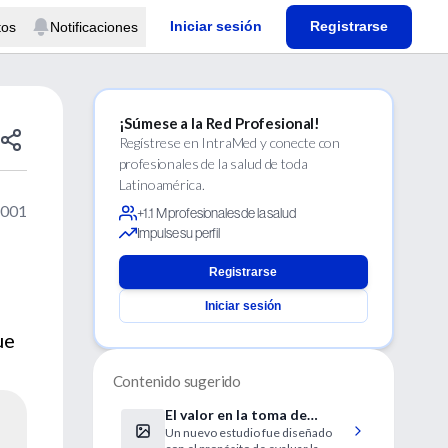
Iniciar sesión
Registrarse
tos
Notificaciones
¡Súmese a la Red Profesional!
Regístrese en IntraMed y conecte con
profesionales de la salud de toda
Latinoamérica.
2001
+1.1 M profesionales de la salud
Impulse su perfil
Registrarse
Iniciar sesión
ue
Contenido sugerido
El valor en la toma de
Un nuevo estudio fue diseñado
decisiones de la