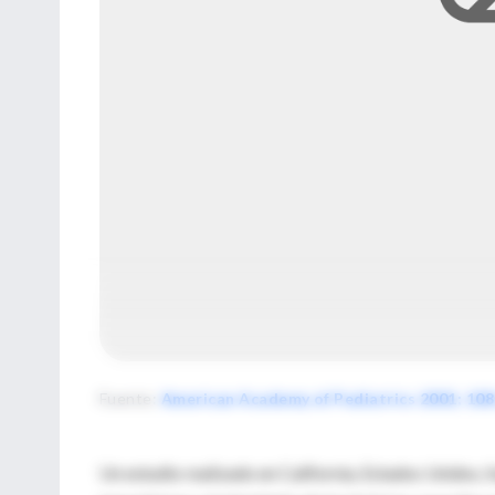
Fuente
:
American Academy of Pediatrics 2001; 108
Un estudio realizado en California, Estados Unidos, fu