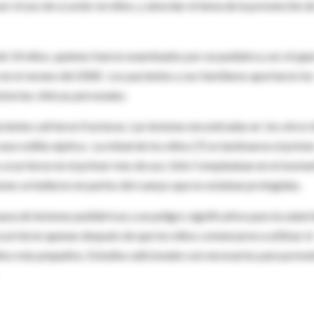
r el uso de scooter en niños, y abordar el tema de la prevención d
de 14 niños, quienes fueron examinados por un pediatra y un ciruja
n el verano del 2000. Los pacientes y sus familiares aportaron lo
storias clínicas personales.
ientes sufrieron fracturas. Las lesiones encontradas en los otros 
na rodilla séptica. La mitad de los niños (7) se lastimaron el prime
es ocurrieron en el primer mes de uso. Sólo 5 empleaban en el mome
iones se hallaron en partes del cuerpo que no estaban protegidas.
sa de lesiones pediátricas y un peligro significativo para la salud 
 ocurrieron apenas después de que los niños comenzaron a utilizar el
niños más pequeños. Estudios adicionales son necesarios para preven