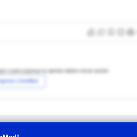
as o para expresar tu opinión debes iniciar sesión
ngresar a IntraMed