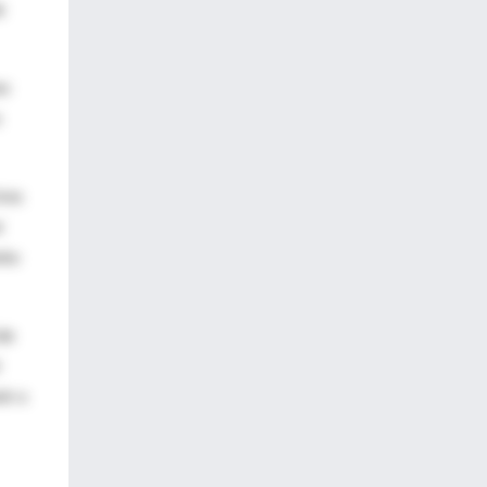
e
no
s
tres
r
nto
de
ir o