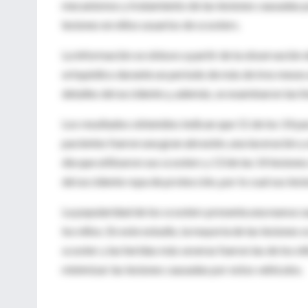
mecanismos y tratamiento de las lesiones causadas po
lesiones en niños usuarios de scooters.
La información se obtuvo a partir de la observación 
ortopédico durante un período de más de tres meses e
detalles del accidente y, además, se examinaron las hi
Los resultados obtenidos indican que 11 de los 14 pac
pacientes fueron una gran abrasión, una laceración y u
día que utilizaron sus scooters y 13 de las 14 lesion
del accidente ropa de protección, por lo cual sus les
La popularidad de los scooters presenta una nueva cau
los niños. En este estudio, la mayoría de las lesiones
scooter y las heridas más severas fueron las de los 
minimizar las lesiones causadas por estos vehículos.