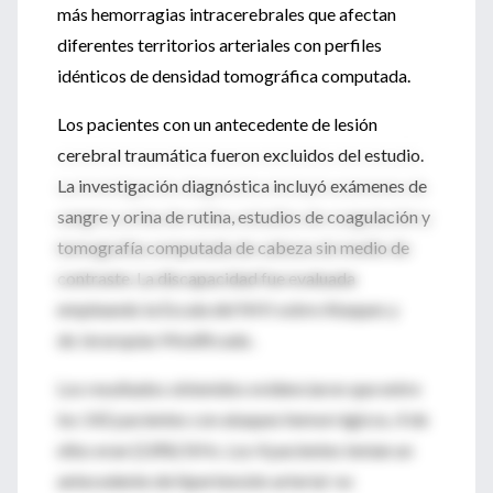
más hemorragias intracerebrales que afectan
diferentes territorios arteriales con perfiles
idénticos de densidad tomográfica computada.
Los pacientes con un antecedente de lesión
cerebral traumática fueron excluidos del estudio.
La investigación diagnóstica incluyó exámenes de
sangre y orina de rutina, estudios de coagulación y
tomografía computada de cabeza sin medio de
contraste. La discapacidad fue evaluada
empleando la Escala del NHI sobre Ataques y
de Jerarquías Modificada .
Los resultados obtenidos evidenciaron que entre
los 142 pacientes con ataques hemorrágicos, 4 de
ellos eran (2.8%) SIHs. Los 4 pacientes tenían un
antecedente de hipertensión arterial no