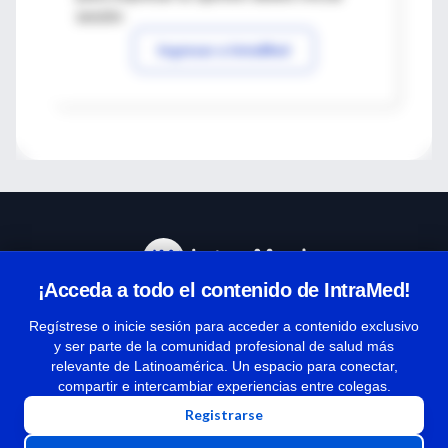
sesión
Ingresar a IntraMed
¡Acceda a todo el contenido de IntraMed!
Centro de Ayuda
Regístrese o inicie sesión para acceder a contenido exclusivo
y ser parte de la comunidad profesional de salud más
relevante de Latinoamérica. Un espacio para conectar,
Términos y condiciones
compartir e intercambiar experiencias entre colegas.
| Políticas de privacidad
Registrarse
| Todos los derechos reservados | Copyright 1997-2026