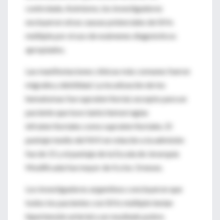
controlada. Asimismo, los investigadores
excluyeron otras causas potenciales de SIHs
múltiple por el uso de exámenes diagnósticos
apropiados.
Las manifestaciones clínicas más comunes fueron
migraña y debilidad. La localización de los
hematomas fue supraterritorial, excepto para un
paciente que tuvo tanto hemorragias
infraterritoriales como supraterritoriales. El
puntaje medio del NHI en relación a la admisión
fue de 15 y el puntaje de la Escala de Jerarquía
Modificada fue mayor de 4 a los 3 meses.
Los investigadores argentinos concluyeron que
todos los pacientes con SIHs múltiple tenían
hipertensión arterial y un resultado pobre.