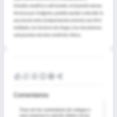
Estudios analíticos adicionales, incluyendo nuevas
técnicas por imágenes, pueden ayudar a elucidar la
asociación entre la hipertensión arterial y las SIHs
múltiples, los factores de riesgo y los mecanismos
subyacentes de esta condición clínica.
Comentarios
Para ver los comentarios de colegas o
para expresar tu opinión debes iniciar