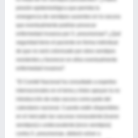
presión epidemiológica que permita la
emergencia de serotipos ausentes en la vacuna
que eventualmente podrían provocar
enfermedad invasiva por S. pneumoniae? ¿Qué
seguridad tiene el paciente en forma individual
de que no será colonizado por otros serotipos
resistentes y favorecer en ellos eventualmente
enfermedad invasiva?
"El Comité Nacional ha consultado a expertos
internacionales en el tema y éstos apoyan la no
introducción de esta vacuna como parte del
calendario nacional. Cuando estén disponibles
en el mercado las vacunas nonavalente [nueve
serotipos] o undecavalente [once serotipos]
contra S. pneumoniae, deberá volver a