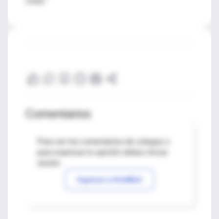
costo."
Comentarios
Para ver los comentarios de colegas o
para expresar tu opinión debes iniciar
sesión
Ingresar a IntraMed