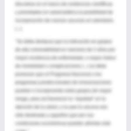
discutirse en el marco de evidencias científicas
y prioridades en salud pública la posibilidad de
incorporación de nuevas vacunas al calendario.
(...)
"Se debe destacar que la indicación en grupos
de alta vulnerabilidad en menores de 2 años por
mayor incidencia de enfermedad, o mayor índice
de mortalidad o complicaciones (...) se debe
promover que el Programa Nacional o los
programas jurisdiccionales de inmunizaciones
puedan ir incorporando estos grupos de mayor
riesgo, para así favorecer la "equidad" en la
atención de la salud, y no que la vacuna sea
sólo destinada a aquellos que por sus
condiciones económicas puedan afrontar este