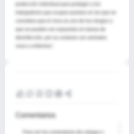
protección individual para proteger a los
trabajadores que ocupan puestos en los que se
considera que el virus es uno de los riesgos a
que se pueden ver expuestos en tareas de
desinfección, por su contacto con animales
vivos o enfermos".
Comentarios
Para ver los comentarios de colegas o