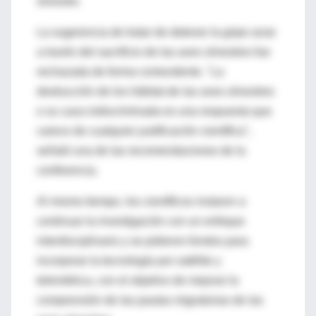
silvestre.
La sugerencia de tratar de detener la gripe aviar
a través del sacrificio de las aves silvestres fue
rechazada de forma contundente. "La
destrucción de los hábitat de las aves silvestres
o su caza indiscriminada es una respuesta que
carece de cualquier justificación científica",
señaló una de las recomendaciones de la
conferencia.
Al mismo tiempo, los científicos instaron a
continuar la investigación con un enfoque
interdisciplinario y se pidieron fondos para
incorporar la tecnología por satélite y
telemétrica, con el objetivo de mejorar la
comprensión de las pautas migratorias de las