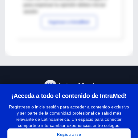
para expresar tu opinión debes iniciar
sesión
Ingresar a IntraMed
¡Acceda a todo el contenido de IntraMed!
Centro de Ayuda
Regístrese o inicie sesión para acceder a contenido exclusivo
y ser parte de la comunidad profesional de salud más
relevante de Latinoamérica. Un espacio para conectar,
Términos y condiciones
compartir e intercambiar experiencias entre colegas.
| Políticas de privacidad
Registrarse
| Todos los derechos reservados | Copyright 1997-2026