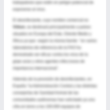
trabajadores que estén en peligro potencial de
exponerse al virus.
El desinfectante, cuyo nombre comercial es
Virkon
, se destinará principalmente a países
situados en Europa del Este, Oriente Medio y
África ya que -según la misma fuente- "en varios
laboratorios de referencia de la FAO ha
demostrado ser eficaz contra los virus de la
gripe aviar y otros agentes infecciosos de
importancia internacional".
Además de la provisión de desinfectantes, en
España "la Administración Central y las distintas
consejerías de Sanidad Animal de las
comunidades autónomas han solicitado ya una
cifra en torno a los 100.000 equipos de