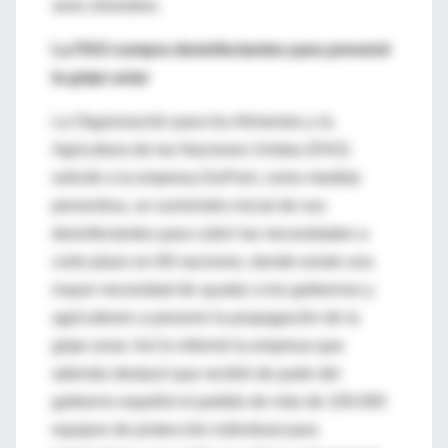
aves silvestres.
La FAO compra desinfectantes para prevenir
la gripe aviar
La Organización para los Alimentos y la
Agricultura de las Naciones Unidas (FAO)
solicitó a la empresa DuPont, como medida
preventiva, un suministro inicial de sus
desinfectantes para cubrir las necesidades a
corto plazo en 69 naciones, donde existe una
mayor necesidad de ayudar a los gobiernos y
agricultores a prevenir la propagación de la
gripe aviar. Así lo informó la empresa que
además destacó que recibió de parte del
gobierno español el pedido de más de 100.000
equipos de protección individual para