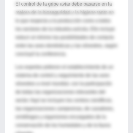
El control de la gripe aviar debe basarse en la
mejora de la bioseguridad y la higiene tanto en
lo que respecta a la producción como a todos
los sectores de la industria avícola. Ello incluye
reducir al mínimo las posibilidades de contacto
entre las aves domésticas y las silvestres, según
concluyó la conferencia.
Los expertos pidieron el establecimiento de un
sistema de control y seguimiento de las aves
silvestres a nivel mundial, con la participación
de todas las organizaciones relevantes del
sector. Aquí se incluyen los centros científicos,
las organizaciones campesinas, de cazadores,
ornitólogos y organismos encargados de la
conservación de los humedales y de la fauna