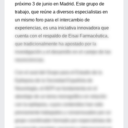
próximo 3 de junio en Madrid. Este grupo de
trabajo, que reúne a diversos especialistas en
un mismo foro para el intercambio de
experiencias, es una iniciativa innovadora que
cuenta con el respaldo de Eisai Farmacéutica,
que tradicionalmente ha apostado por la
investigación y el desarrollo en el campo de las
neurociencias.
Con el aval del Grupo para el Estudio de la
Epilepsia de la Sociedad Española de
Neurología, el AEPI se fundamenta en el
abordaje de un tema monográfico en relación
con la epilepsia, cuyos contenidos han sido
previamente trabajados y consensuados por un
grupo coordinador formado por especialistas de