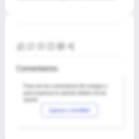
Comentarios
Para ver los comentarios de colegas o
para expresar tu opinión debes iniciar
sesión
Ingresar a IntraMed