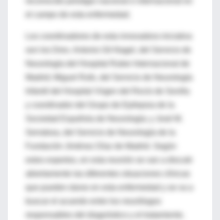
reconocido prestigio nacional e internacional en
el campo de esta enfermedad.
Los coordinadores de esta innovadora iniciativa
son los Dres. Antonio Gil-Nagel, del Servicio de
Neurología del Hospital Ruber Internacional de
Madrid; Miguel Rufo, del Servicio de Neurología
Infantil del Hospital Virgen del Rocío de Sevilla
y coordinador del Grupo de Epilepsia de la
Sociedad Española de Neurología; y José M.
Serratosa, del Servicio de Neurología de la
Fundación Jiménez Díaz de Madrid. Según
estos expertos, en esta reunión se van a discutir
abiertamente las diferentes situaciones clínicas
que pueden darse en esta enfermedad y se va a
buscar el acuerdo entre los neurólogos
responsables del diagnóstico y el tratamiento.