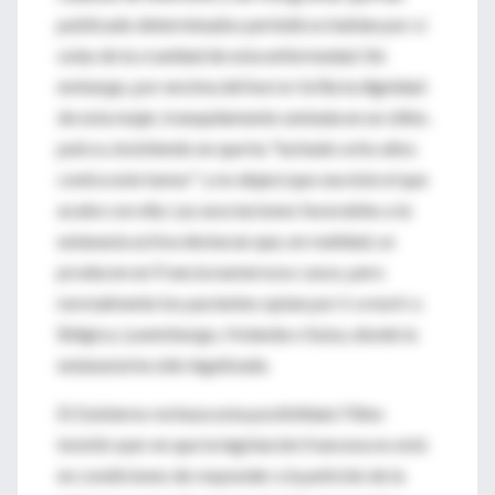
publicado determinados periódicos hablan por sí
solas de la crueldad de esta enfermedad. Sin
embargo, por encima del horror brilla la dignidad
de esta mujer, tranquilamente sentada en un sillón,
pulcra, insistiendo en que ha "luchado ocho años
contra este tumor" y no dejará que sea éste el que
acabe con ella. Las asociaciones favorables a la
eutanasia activa destacan que, en realidad, se
producen en Francia numerosos casos, pero
normalmente los pacientes optan por ir a morir a
Bélgica, Luxemburgo, Holanda o Suiza, donde la
eutanasia ha sido legalizada.
El Gobierno rechaza esta posibilidad. Fillon
insistió ayer en que la legislación francesa no está
en condiciones de responder a la petición de la