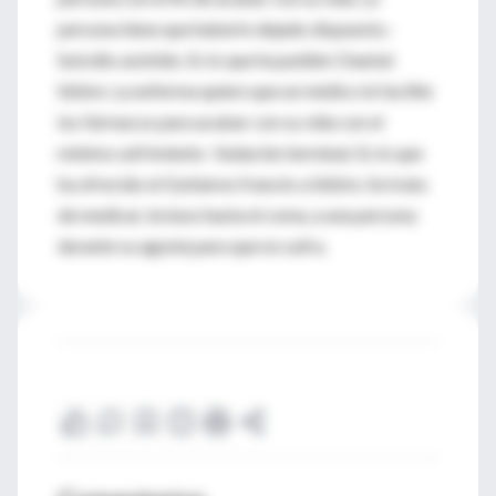
persona tiene que haberlo dejado dispuesto.-
Suicidio asistido. Es lo que ha pedido Chantal
Sébire. La enferma quiere que un médico le facilite
los fármacos para acabar con su vida con el
mínimo sufrimiento- Sedación terminal. Es lo que
ha ofrecido el Gobierno francés a Sébire. Se trata
de medicar, incluso hasta el coma, a una persona
durante su agonía para que no sufra.