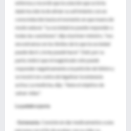
enferma y recordó que la solución que se le ha
dado ha sido la de aliviar su sufrimiento con un
coma inducido hasta el momento en que muera de
modo natural. "La sociedad no puede responder a
todas las cuestiones", dijo el primer ministro, "nos
encontramos en los límites de lo que la sociedad
puede decir y la ley puede hacer". Dati, por su
parte, indicó que el magistrado sólo puede
responder negativamente a la petición de Sébire y
se mostró en contra de legalizar la eutanasia
activa. La medicina, dijo, "tiene el objetivo de
salvar vidas".
La palabra justa
-
Eutanasia.
Consiste en dar medicamentos a una
persona con el fin de acabar con su vida. La