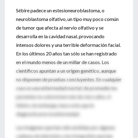
Sébire padece un estesioneuroblastoma, o
neuroblastoma olfativo, un tipo muy poco común
de tumor que afecta al nervio olfativo y se
desarrolla en la cavidad nasal, provocando
intensos dolores y una terrible deformación facial.
En los últimos 20 años tan sólo se han registrado
en el mundo menos de un millar de casos. Los
científicos apuntan a un origen genético, aunque
no disponen de pruebas concluyentes. En cualquier
caso es una enfermedad mortal; de promedio los
pacientes no sobreviven más de cinco años. A
Sébire, sin embargo, hace ocho que le
diagnosticaron la enfermedad.
Las imágenes que han sido emitidas por algunas
cadenas de televisión y las fotografías que han