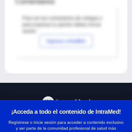
Comentarios
Para ver los comentarios de colegas o
para expresar tu opinión debes iniciar
sesión
Ingresar a IntraMed
¡Acceda a todo el contenido de IntraMed!
Centro de Ayuda
Regístrese o inicie sesión para acceder a contenido exclusivo
y ser parte de la comunidad profesional de salud más